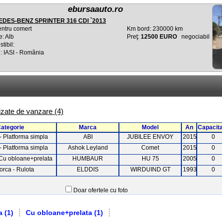
ebursaauto.ro
DES-BENZ SPRINTER 316 CDI `2013
entru comert
Km bord: 230000 km
e: Alb
Preţ:
12500 EURO
negociabil
tibil:
: IASI - România
lizate de vanzare (4)
ategorie
Marca
Model
An
Capacit
 Platforma simpla
ABI
JUBILEE ENVOY
2015
0
 Platforma simpla
Ashok Leyland
Comet
2015
0
Cu obloane+prelata
HUMBAUR
HU 75
2005
0
rca - Rulota
ELDDIS
WIRDUIND GT
1993
0
Doar ofertele cu foto
a (1)
Cu obloane+prelata (1)