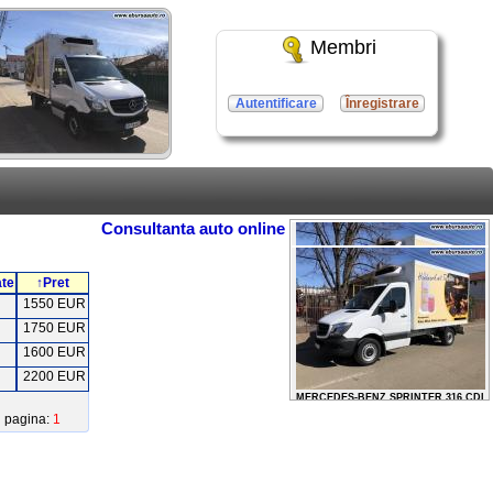
Membri
Autentificare
Înregistrare
Consultanta auto online
ate
↑Pret
1550 EUR
1750 EUR
1600 EUR
MERCEDES-BENZ SPRINTER 316 CDI
2200 EUR
2013 / 12500 EURO
pagina:
1
MERCEDES-BENZ SPRINTER 316 CDI
2013 / 12500 EURO