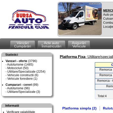
MERCE
Auto p
Culoar
Combus
Locaţie
Vânzări
Acte auto
Asigurări
Cumpărări
Înmatriculări
Vehicule
Statistici
Platforma Fixa
- Utilitare/specia
Vanzari - oferte
(3796)
Autoturisme (1485)
C
Motocicluri (50)
Remorca -
Utilitare/Specializate (2254)
Vehicule constructii (6)
Remorca -
Vehicule forestiere (1)
Remorca - 
Cumparari - cereri
(99)
Remo
Autoturisme (96)
Utilitare/Specializate (3)
Total:4
Informatii
Platforma simpla (2)
Rulot
Verificare valabilitate