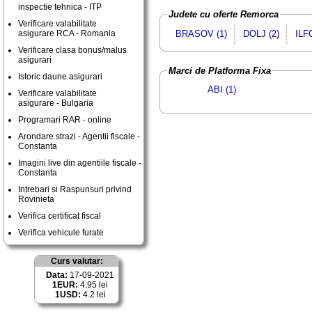
inspectie tehnica - ITP
Judete cu oferte Remorca
Verificare valabilitate
BRASOV (1)
DOLJ (2)
ILF
asigurare RCA - Romania
Verificare clasa bonus/malus
asigurari
Marci de Platforma Fixa
Istoric daune asigurari
ABI (1)
Verificare valabilitate
asigurare - Bulgaria
Programari RAR - online
Arondare strazi - Agentii fiscale -
Constanta
Imagini live din agentiile fiscale -
Constanta
Intrebari si Raspunsuri privind
Rovinieta
Verifica certificat fiscal
Verifica vehicule furate
Curs valutar:
Data:
17-09-2021
1EUR:
4.95 lei
1USD:
4.2 lei