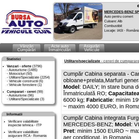
MERCEDES-BENZ SPR
Auto pentru comert
Culoare: Alb
Combustibil:
Locaţie: IASI - Români
Vânzări
Acte auto
Asigurări
Cumpărări
Înmatriculări
Vehicule
Statistici
Utilitare/specializate
- cereri de cumparare
Vanzari - oferte
(3796)
Autoturisme (1485)
Cumpăr Cabina separata - Ca
Motocicluri (50)
Utilitare/Specializate (2254)
obloane+prelata,Marfuri gene
Vehicule constructii (6)
Vehicule forestiere (1)
Model
: DAILY; In stare buna d
Cumparari - cereri
(99)
Înmatriculată RO;
Capacitatea
Autoturisme (96)
6000 kg;
Fabricatie
: minim 1
Utilitare/Specializate (3)
~ maxim 4000 EURO, in Roma
Informatii
Cumpăr Cabina integrata Fur
Verificare valabilitate
MERCEDES-BENZ;
Model
: 
inspectie tehnica - ITP
Pret
: minim 1500 EURO ~ m
Verificare valabilitate
asigurare RCA - Romania
aer condiţionat, in Romania