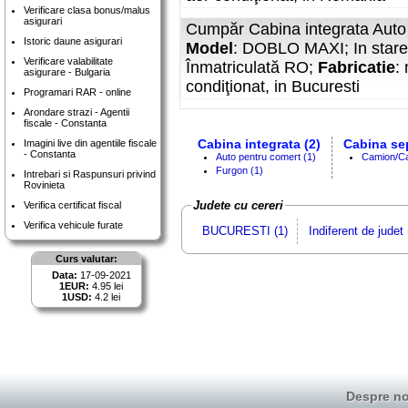
Verificare clasa bonus/malus
asigurari
Cumpăr Cabina integrata Aut
Istoric daune asigurari
Model
: DOBLO MAXI; In stare
Verificare valabilitate
Înmatriculată RO;
Fabricatie
:
asigurare - Bulgaria
condiţionat, in Bucuresti
Programari RAR - online
Arondare strazi - Agentii
fiscale - Constanta
Cabina integrata (2)
Cabina sep
Imagini live din agentiile fiscale
- Constanta
Auto pentru comert (1)
Camion/Ca
Furgon (1)
Intrebari si Raspunsuri privind
Rovinieta
Judete cu cereri
Verifica certificat fiscal
Verifica vehicule furate
BUCURESTI (1)
Indiferent de judet 
Curs valutar:
Data:
17-09-2021
1EUR:
4.95 lei
1USD:
4.2 lei
Despre no