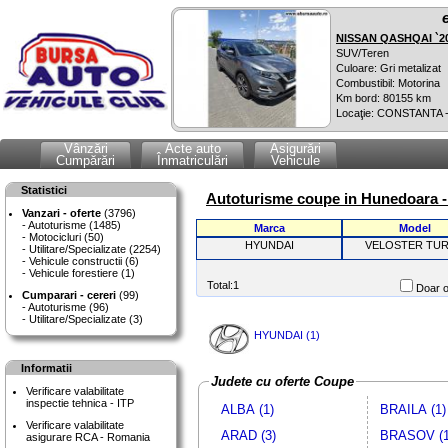
NISSAN QASHQAI `2
SUV/Teren
Culoare: Gri metalizat
Combustibil: Motorina
Km bord: 80155 km
Locaţie: CONSTANTA 
Vânzări
Acte auto
Asigurări
Cumpărări
Înmatriculări
Vehicule
Statistici
Autoturisme coupe in Hunedoara - 
Vanzari - oferte
(3796)
Autoturisme (1485)
Marca
Model
Motocicluri (50)
HYUNDAI
VELOSTER TU
Utilitare/Specializate (2254)
Vehicule constructii (6)
Vehicule forestiere (1)
Total:1
Doar o
Cumparari - cereri
(99)
Autoturisme (96)
Utilitare/Specializate (3)
HYUNDAI (1)
Informatii
Judete cu oferte Coupe
Verificare valabilitate
inspectie tehnica - ITP
ALBA (1)
BRAILA (1)
Verificare valabilitate
ARAD (3)
BRASOV (1
asigurare RCA - Romania