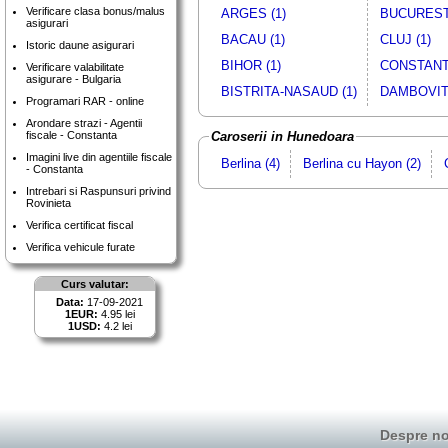
Verificare clasa bonus/malus
ARGES (1)
BUCURESTI
asigurari
BACAU (1)
CLUJ (1)
Istoric daune asigurari
BIHOR (1)
CONSTANTA
Verificare valabilitate
asigurare - Bulgaria
BISTRITA-NASAUD (1)
DAMBOVITA
Programari RAR - online
Arondare strazi - Agentii
Caroserii in Hunedoara
fiscale - Constanta
Imagini live din agentiile fiscale
Berlina (4)
Berlina cu Hayon (2)
- Constanta
Intrebari si Raspunsuri privind
Rovinieta
Verifica certificat fiscal
Verifica vehicule furate
Curs valutar:
Data:
17-09-2021
1EUR:
4.95 lei
1USD:
4.2 lei
Despre no