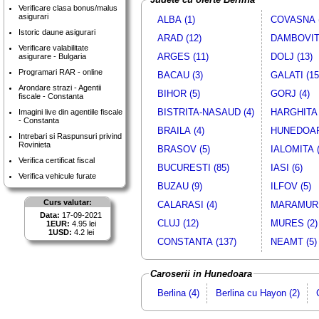
Verificare clasa bonus/malus
asigurari
ALBA (1)
COVASNA (
Istoric daune asigurari
ARAD (12)
DAMBOVITA
Verificare valabilitate
ARGES (11)
DOLJ (13)
asigurare - Bulgaria
Programari RAR - online
BACAU (3)
GALATI (15
Arondare strazi - Agentii
BIHOR (5)
GORJ (4)
fiscale - Constanta
BISTRITA-NASAUD (4)
HARGHITA 
Imagini live din agentiile fiscale
- Constanta
BRAILA (4)
HUNEDOAR
Intrebari si Raspunsuri privind
Rovinieta
BRASOV (5)
IALOMITA (
Verifica certificat fiscal
BUCURESTI (85)
IASI (6)
Verifica vehicule furate
BUZAU (9)
ILFOV (5)
Curs valutar:
CALARASI (4)
MARAMURE
Data:
17-09-2021
CLUJ (12)
MURES (2)
1EUR:
4.95 lei
1USD:
4.2 lei
CONSTANTA (137)
NEAMT (5)
Caroserii in Hunedoara
Berlina (4)
Berlina cu Hayon (2)