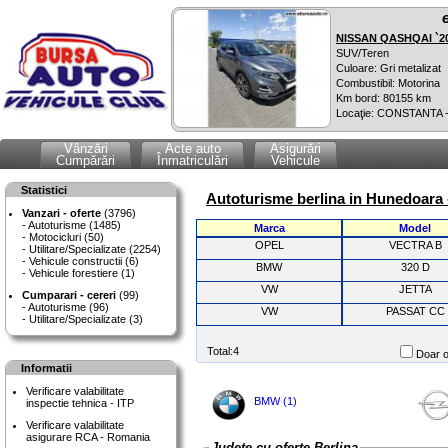
NISSAN QASHQAI `2
SUV/Teren
Culoare: Gri metalizat
Combustibil: Motorina
Km bord: 80155 km
Locaţie: CONSTANTA 
Vânzări
Acte auto
Asigurări
Cumpărări
Înmatriculări
Vehicule
Statistici
Autoturisme berlina in Hunedoara 
Vanzari - oferte
(3796)
Autoturisme (1485)
Marca
Model
Motocicluri (50)
OPEL
VECTRA B
Utilitare/Specializate (2254)
Vehicule constructii (6)
BMW
320 D
Vehicule forestiere (1)
VW
JETTA
Cumparari - cereri
(99)
Autoturisme (96)
VW
PASSAT CC
Utilitare/Specializate (3)
Total:4
Doar o
Informatii
Verificare valabilitate
BMW (1)
inspectie tehnica - ITP
Verificare valabilitate
asigurare RCA - Romania
Judete cu oferte Berlina