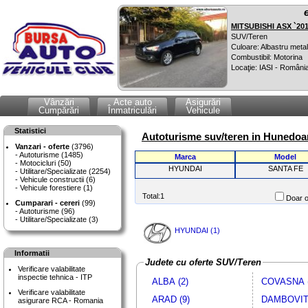
MITSUBISHI ASX `20
SUV/Teren
Culoare: Albastru metal
Combustibil: Motorina
Locaţie: IASI - Români
Vânzări
Acte auto
Asigurări
Cumpărări
Înmatriculări
Vehicule
Statistici
Autoturisme suv/teren in Hunedoar
Vanzari - oferte
(3796)
Autoturisme (1485)
Marca
Model
Motocicluri (50)
HYUNDAI
SANTA FE
Utilitare/Specializate (2254)
Vehicule constructii (6)
Vehicule forestiere (1)
Total:1
Doar o
Cumparari - cereri
(99)
Autoturisme (96)
Utilitare/Specializate (3)
HYUNDAI (1)
Informatii
Judete cu oferte SUV/Teren
Verificare valabilitate
inspectie tehnica - ITP
ALBA (2)
COVASNA (
Verificare valabilitate
ARAD (9)
DAMBOVITA
asigurare RCA - Romania