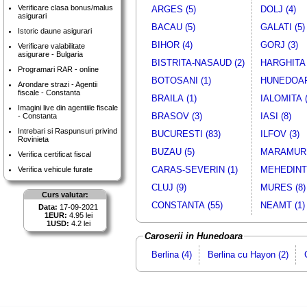
Verificare clasa bonus/malus
ARGES (5)
DOLJ (4)
asigurari
BACAU (5)
GALATI (5)
Istoric daune asigurari
BIHOR (4)
GORJ (3)
Verificare valabilitate
asigurare - Bulgaria
BISTRITA-NASAUD (2)
HARGHITA 
Programari RAR - online
BOTOSANI (1)
HUNEDOAR
Arondare strazi - Agentii
fiscale - Constanta
BRAILA (1)
IALOMITA (
Imagini live din agentiile fiscale
BRASOV (3)
IASI (8)
- Constanta
Intrebari si Raspunsuri privind
BUCURESTI (83)
ILFOV (3)
Rovinieta
BUZAU (5)
MARAMURE
Verifica certificat fiscal
CARAS-SEVERIN (1)
MEHEDINTI
Verifica vehicule furate
CLUJ (9)
MURES (8)
Curs valutar:
CONSTANTA (55)
NEAMT (1)
Data:
17-09-2021
1EUR:
4.95 lei
1USD:
4.2 lei
Caroserii in Hunedoara
Berlina (4)
Berlina cu Hayon (2)