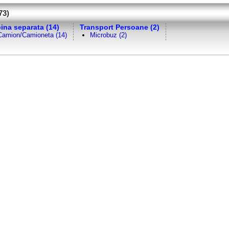
73)
ina separata (14)
Transport Persoane (2)
Camion/Camioneta (14)
Microbuz (2)