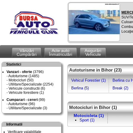
MERCE
SUV/T
Culoare
Combus
Locaţi
Vânzări
Acte auto
Asigurări
Cumpărări
Înmatriculări
Vehicule
Statistici
Autoturisme in Bihor (23)
Vanzari - oferte
(3796)
Autoturisme (1485)
Motocicluri (50)
Vehicul Forestier (1)
Berlina cu 
Utilitare/Specializate (2254)
Berlina (5)
Break (2)
Vehicule constructii (6)
Vehicule forestiere (1)
Cumparari - cereri
(99)
Autoturisme (96)
Motocicluri in Bihor (1)
Utilitare/Specializate (3)
Motocicleta (1)
Sport (1)
Informatii
Verificare valabilitate