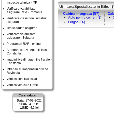
inspectie tehnica - ITP
Utilitare/Specializate in Bihor (
Verificare valabilitate
asigurare RCA - Romania
Cabina integrata (57)
Cab
Auto pentru comert (1)
Verificare clasa bonus/malus
asigurari
Furgon (56)
Istoric daune asigurari
Verificare valabilitate
asigurare - Bulgaria
Programari RAR - online
Arondare strazi - Agentii fiscale -
Constanta
Imagini live din agentiile fiscale -
Constanta
Intrebari si Raspunsuri privind
Rovinieta
Verifica certificat fiscal
Verifica vehicule furate
Curs valutar:
Data:
17-09-2021
1EUR:
4.95 lei
1USD:
4.2 lei