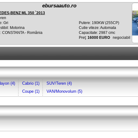
ebursaauto.ro
DES-BENZ ML 350 `2013
eren
: Gri
Putere: 190KW (255CP)
tibil: Motorina
Cutie viteze: Automata
e: CONSTANTA - România
Capacitate: 2987 cmc
Preţ:
16000 EURO
negociabil
Hayon (4)
Cabrio (1)
SUV/Teren (4)
Coupe (1)
VAN/Monovolum (5)