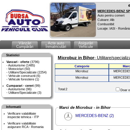
MERCEDES-BENZ SPR
Auto pentru comert
Culoare: Alb
Combustibil:
Locaţie: IASI - Români
Vânzări
Acte auto
Asigurări
Cumpărări
Înmatriculări
Vehicule
Statistici
Microbuz in Bihor
- Utilitare/speciali
Vanzari - oferte
(3796)
Autoturisme (1485)
Categorie
Marc
Motocicluri (50)
Microbuz
MERCEDE
Utilitare/Specializate (2254)
Vehicule constructii (6)
Microbuz
MERCEDE
Vehicule forestiere (1)
Cumparari - cereri
(99)
Autoturisme (96)
Total:2
Doar of
Utilitare/Specializate (3)
Informatii
Marci de Microbuz - in Bihor
Verificare valabilitate
MERCEDES-BENZ (2)
inspectie tehnica - ITP
Verificare valabilitate
asigurare RCA - Romania