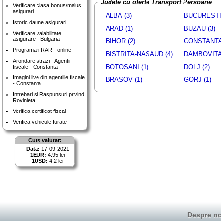
Judete cu oferte Transport Persoane
Verificare clasa bonus/malus
asigurari
ALBA (3)
BUCURESTI 
Istoric daune asigurari
ARAD (1)
BUZAU (3)
Verificare valabilitate
asigurare - Bulgaria
BIHOR (2)
CONSTANTA 
Programari RAR - online
BISTRITA-NASAUD (4)
DAMBOVITA 
Arondare strazi - Agentii
BOTOSANI (1)
DOLJ (2)
fiscale - Constanta
Imagini live din agentiile fiscale
BRASOV (1)
GORJ (1)
- Constanta
Intrebari si Raspunsuri privind
Rovinieta
Verifica certificat fiscal
Verifica vehicule furate
Curs valutar:
Data:
17-09-2021
1EUR:
4.95 lei
1USD:
4.2 lei
Despre no