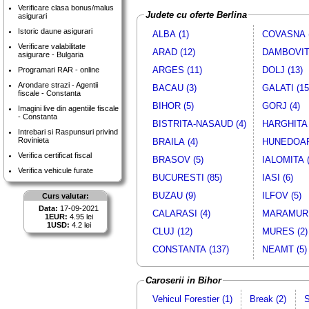
Verificare clasa bonus/malus
Judete cu oferte Berlina
asigurari
Istoric daune asigurari
ALBA (1)
COVASNA (
Verificare valabilitate
ARAD (12)
DAMBOVITA
asigurare - Bulgaria
ARGES (11)
DOLJ (13)
Programari RAR - online
Arondare strazi - Agentii
BACAU (3)
GALATI (15
fiscale - Constanta
BIHOR (5)
GORJ (4)
Imagini live din agentiile fiscale
- Constanta
BISTRITA-NASAUD (4)
HARGHITA 
Intrebari si Raspunsuri privind
Rovinieta
BRAILA (4)
HUNEDOAR
Verifica certificat fiscal
BRASOV (5)
IALOMITA (
Verifica vehicule furate
BUCURESTI (85)
IASI (6)
BUZAU (9)
ILFOV (5)
Curs valutar:
Data:
17-09-2021
CALARASI (4)
MARAMURE
1EUR:
4.95 lei
1USD:
4.2 lei
CLUJ (12)
MURES (2)
CONSTANTA (137)
NEAMT (5)
Caroserii in Bihor
Vehicul Forestier (1)
Break (2)
S