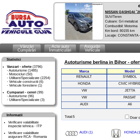
NISSAN QASHQAI `2
SUV/Teren
Culoare: Gri metalizat
Combustibil: Motorina
Km bord: 80155 km
Locaţie: CONSTANTA 
Vânzări
Acte auto
Asigurări
Cumpărări
Înmatriculări
Vehicule
Statistici
Autoturisme berlina in Bihor - ofe
Vanzari - oferte
(3796)
Autoturisme (1485)
Marca
Model
Motocicluri (50)
RENAULT
SYMBOL
Utilitare/Specializate (2254)
Vehicule constructii (6)
HONDA
CIVIC HYBRI
Vehicule forestiere (1)
VW
JETTA
Cumparari - cereri
(99)
Autoturisme (96)
VW
PASSAT
Utilitare/Specializate (3)
AUDI
A6
Informatii
Total:5
Doar o
Verificare valabilitate
inspectie tehnica - ITP
AUDI (1)
HONDA (1
Verificare valabilitate
asigurare RCA - Romania