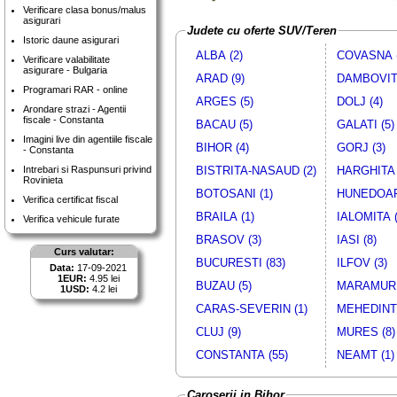
Verificare clasa bonus/malus
asigurari
Judete cu oferte SUV/Teren
Istoric daune asigurari
ALBA (2)
COVASNA (
Verificare valabilitate
asigurare - Bulgaria
ARAD (9)
DAMBOVITA
Programari RAR - online
ARGES (5)
DOLJ (4)
Arondare strazi - Agentii
fiscale - Constanta
BACAU (5)
GALATI (5)
Imagini live din agentiile fiscale
BIHOR (4)
GORJ (3)
- Constanta
BISTRITA-NASAUD (2)
HARGHITA 
Intrebari si Raspunsuri privind
Rovinieta
BOTOSANI (1)
HUNEDOAR
Verifica certificat fiscal
BRAILA (1)
IALOMITA (
Verifica vehicule furate
BRASOV (3)
IASI (8)
Curs valutar:
BUCURESTI (83)
ILFOV (3)
Data:
17-09-2021
1EUR:
4.95 lei
BUZAU (5)
MARAMURE
1USD:
4.2 lei
CARAS-SEVERIN (1)
MEHEDINTI
CLUJ (9)
MURES (8)
CONSTANTA (55)
NEAMT (1)
Caroserii in Bihor