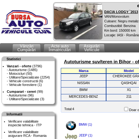
DACIA LODGY `2013
VAN/Monovolum
Culoare: Negru metaliz
Combustibil: Benzina
Km bord: 150000 km
Locaţie: IASI - Români
Vânzări
Acte auto
Asigurări
Cumpărări
Înmatriculări
Vehicule
Statistici
Autoturisme suv/teren in Bihor - o
Vanzari - oferte
(3796)
Autoturisme (1485)
Marca
Model
Motocicluri (50)
JEEP
CHEROKEE GR
Utilitare/Specializate (2254)
Vehicule constructii (6)
NISSAN
QASHQAI
Vehicule forestiere (1)
BMW
X1
Cumparari - cereri
(99)
Autoturisme (96)
MERCEDES-BENZ
211
Utilitare/Specializate (3)
Total:4
Doar o
Informatii
Verificare valabilitate
BMW (1)
inspectie tehnica - ITP
Verificare valabilitate
JEEP (1)
asigurare RCA - Romania