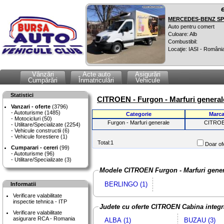
MERCEDES-BENZ SPR
Auto pentru comert
Culoare: Alb
Combustibil:
Locaţie: IASI - Români
Vânzări
Acte auto
Asigurări
Cumpărări
Înmatriculări
Vehicule
Statistici
CITROEN - Furgon - Marfuri generale
Vanzari - oferte
(3796)
Autoturisme (1485)
Categorie
Marc
Motocicluri (50)
Furgon - Marfuri generale
CITRO
Utilitare/Specializate (2254)
Vehicule constructii (6)
Vehicule forestiere (1)
Total:1
Doar ofe
Cumparari - cereri
(99)
Autoturisme (96)
Utilitare/Specializate (3)
Modele CITROEN Furgon - Marfuri genera
BERLINGO (1)
Informatii
Verificare valabilitate
inspectie tehnica - ITP
Judete cu oferte CITROEN Cabina integr
Verificare valabilitate
asigurare RCA - Romania
ALBA (1)
BUZAU (3)