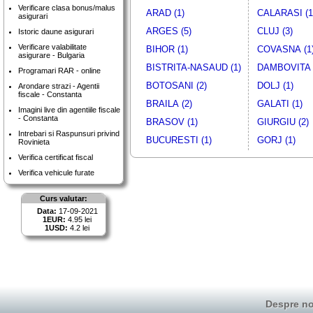
Verificare clasa bonus/malus
ARAD (1)
CALARASI (1
asigurari
ARGES (5)
CLUJ (3)
Istoric daune asigurari
Verificare valabilitate
BIHOR (1)
COVASNA (1
asigurare - Bulgaria
BISTRITA-NASAUD (1)
DAMBOVITA 
Programari RAR - online
BOTOSANI (2)
DOLJ (1)
Arondare strazi - Agentii
fiscale - Constanta
BRAILA (2)
GALATI (1)
Imagini live din agentiile fiscale
- Constanta
BRASOV (1)
GIURGIU (2)
Intrebari si Raspunsuri privind
BUCURESTI (1)
GORJ (1)
Rovinieta
Verifica certificat fiscal
Verifica vehicule furate
Curs valutar:
Data:
17-09-2021
1EUR:
4.95 lei
1USD:
4.2 lei
Despre no