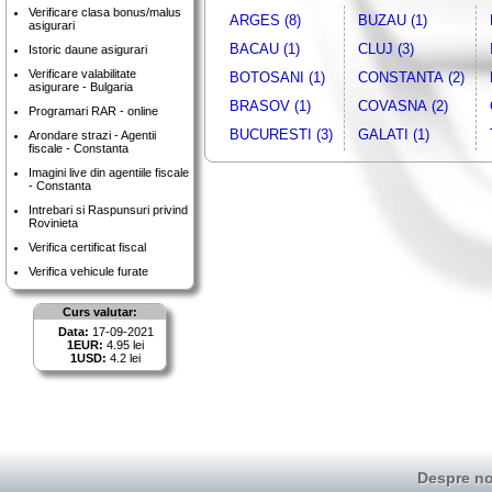
Verificare clasa bonus/malus
ARGES (8)
BUZAU (1)
asigurari
BACAU (1)
CLUJ (3)
Istoric daune asigurari
Verificare valabilitate
BOTOSANI (1)
CONSTANTA (2)
asigurare - Bulgaria
BRASOV (1)
COVASNA (2)
Programari RAR - online
BUCURESTI (3)
GALATI (1)
Arondare strazi - Agentii
fiscale - Constanta
Imagini live din agentiile fiscale
- Constanta
Intrebari si Raspunsuri privind
Rovinieta
Verifica certificat fiscal
Verifica vehicule furate
Curs valutar:
Data:
17-09-2021
1EUR:
4.95 lei
1USD:
4.2 lei
Despre no