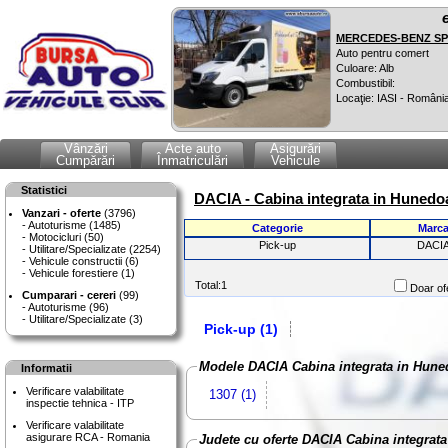
MERCEDES-BENZ SPR
Auto pentru comert
Culoare: Alb
Combustibil:
Locaţie: IASI - Români
Vânzări
Acte auto
Asigurări
Cumpărări
Înmatriculări
Vehicule
Statistici
DACIA - Cabina integrata in Hunedo
Vanzari - oferte
(3796)
Autoturisme (1485)
Categorie
Marc
Motocicluri (50)
Pick-up
DACI
Utilitare/Specializate (2254)
Vehicule constructii (6)
Vehicule forestiere (1)
Total:1
Doar ofe
Cumparari - cereri
(99)
Autoturisme (96)
Utilitare/Specializate (3)
Pick-up (1)
Modele DACIA Cabina integrata in Hune
Informatii
Verificare valabilitate
1307 (1)
inspectie tehnica - ITP
Verificare valabilitate
asigurare RCA - Romania
Judete cu oferte DACIA Cabina integrata