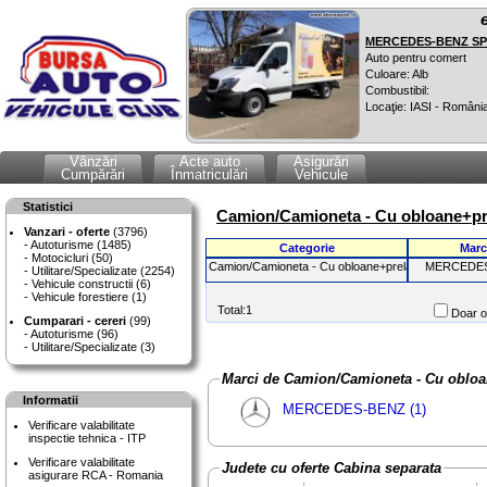
MERCEDES-BENZ SPR
Auto pentru comert
Culoare: Alb
Combustibil:
Locaţie: IASI - Români
Vânzări
Acte auto
Asigurări
Cumpărări
Înmatriculări
Vehicule
Statistici
Camion/Camioneta - Cu obloane+pre
Vanzari - oferte
(3796)
Autoturisme (1485)
Categorie
Marc
Motocicluri (50)
Camion/Camioneta - Cu obloane+prelata
MERCEDE
Utilitare/Specializate (2254)
Vehicule constructii (6)
Vehicule forestiere (1)
Total:1
Doar of
Cumparari - cereri
(99)
Autoturisme (96)
Utilitare/Specializate (3)
Marci de Camion/Camioneta - Cu ob
Informatii
MERCEDES-BENZ (1)
Verificare valabilitate
inspectie tehnica - ITP
Verificare valabilitate
Judete cu oferte Cabina separata
asigurare RCA - Romania