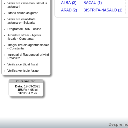
ALBA (3)
BACAU (1)
Verificare clasa bonus/malus
asigurari
ARAD (2)
BISTRITA-NASAUD (1)
Istoric daune asigurari
Verificare valabilitate
asigurare - Bulgaria
Programari RAR - online
Arondare strazi - Agentii
fiscale - Constanta
Imagini live din agentiile fiscale
- Constanta
Intrebari si Raspunsuri privind
Rovinieta
Verifica certificat fiscal
Verifica vehicule furate
Curs valutar:
Data:
17-09-2021
1EUR:
4.95 lei
1USD:
4.2 lei
Despre no