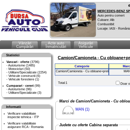
MERCEDES-BENZ SPR
Auto pentru comert
Culoare: Alb
Combustibil:
Locaţie: IASI - Români
Vânzări
Acte auto
Asigurări
Cumpărări
Înmatriculări
Vehicule
Statistici
Camion/Camioneta - Cu obloane+pre
Vanzari - oferte
(3796)
Autoturisme (1485)
Categorie
Marc
Motocicluri (50)
Camion/Camioneta - Cu obloane+prelata
MA
Utilitare/Specializate (2254)
Vehicule constructii (6)
Vehicule forestiere (1)
Total:1
Doar of
Cumparari - cereri
(99)
Autoturisme (96)
Utilitare/Specializate (3)
Marci de Camion/Camioneta - Cu ob
Informatii
MAN (1)
Verificare valabilitate
inspectie tehnica - ITP
Verificare valabilitate
Judete cu oferte Cabina separata
asigurare RCA - Romania