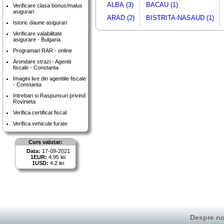
ALBA (3)
BACAU (1)
Verificare clasa bonus/malus
asigurari
ARAD (2)
BISTRITA-NASAUD (1)
Istoric daune asigurari
Verificare valabilitate
asigurare - Bulgaria
Programari RAR - online
Arondare strazi - Agentii
fiscale - Constanta
Imagini live din agentiile fiscale
- Constanta
Intrebari si Raspunsuri privind
Rovinieta
Verifica certificat fiscal
Verifica vehicule furate
Curs valutar:
Data:
17-09-2021
1EUR:
4.95 lei
1USD:
4.2 lei
Despre no