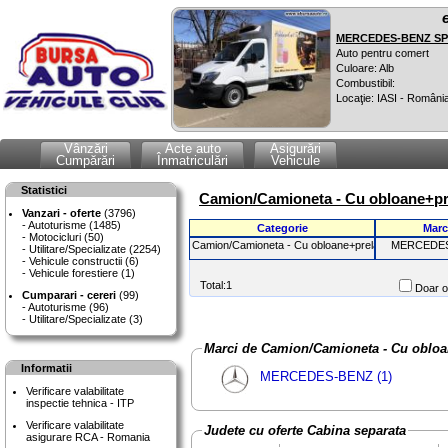
MERCEDES-BENZ SPR
Auto pentru comert
Culoare: Alb
Combustibil:
Locaţie: IASI - Români
Vânzări
Acte auto
Asigurări
Cumpărări
Înmatriculări
Vehicule
Statistici
Camion/Camioneta - Cu obloane+pre
Vanzari - oferte
(3796)
Autoturisme (1485)
Categorie
Marc
Motocicluri (50)
Camion/Camioneta - Cu obloane+prelata
MERCEDE
Utilitare/Specializate (2254)
Vehicule constructii (6)
Vehicule forestiere (1)
Total:1
Doar of
Cumparari - cereri
(99)
Autoturisme (96)
Utilitare/Specializate (3)
Marci de Camion/Camioneta - Cu obl
Informatii
MERCEDES-BENZ (1)
Verificare valabilitate
inspectie tehnica - ITP
Verificare valabilitate
Judete cu oferte Cabina separata
asigurare RCA - Romania