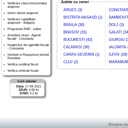
Judete cu cereri
Verificare clasa bonus/malus
asigurari
ARGES (3)
CONSTANTA
Istoric daune asigurari
BISTRITA-NASAUD (1)
DAMBOVITA
Verificare valabilitate
asigurare - Bulgaria
BRAILA (30)
DOLJ (3)
Programari RAR - online
BRASOV (15)
GALATI (34
Arondare strazi - Agentii
fiscale - Constanta
BUCURESTI (43)
GIURGIU (
Imagini live din agentiile fiscale
CALARASI (36)
IALOMITA (
- Constanta
CARAS-SEVERIN (1)
ILFOV (29)
Intrebari si Raspunsuri privind
Rovinieta
CLUJ (2)
MARAMURE
Verifica certificat fiscal
Verifica vehicule furate
Curs valutar:
Data:
17-09-2021
1EUR:
4.95 lei
1USD:
4.2 lei
Despre no