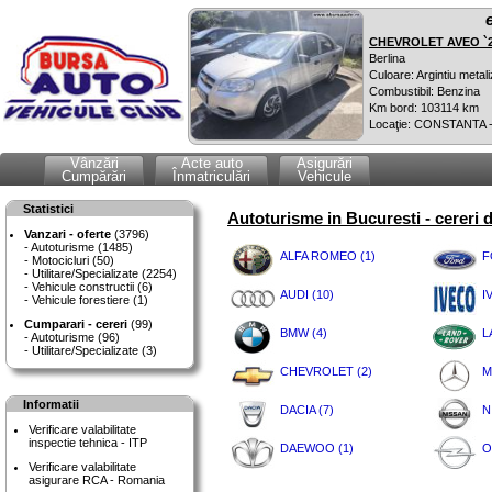
CHEVROLET AVEO `
Berlina
Culoare: Argintiu metali
Combustibil: Benzina
Km bord: 103114 km
Locaţie: CONSTANTA 
Vânzări
Acte auto
Asigurări
Cumpărări
Înmatriculări
Vehicule
Statistici
Autoturisme in Bucuresti - cereri 
Vanzari - oferte
(3796)
Autoturisme (1485)
ALFA ROMEO (1)
F
Motocicluri (50)
Utilitare/Specializate (2254)
Vehicule constructii (6)
AUDI (10)
I
Vehicule forestiere (1)
Cumparari - cereri
(99)
BMW (4)
L
Autoturisme (96)
Utilitare/Specializate (3)
CHEVROLET (2)
M
Informatii
DACIA (7)
N
Verificare valabilitate
inspectie tehnica - ITP
DAEWOO (1)
O
Verificare valabilitate
asigurare RCA - Romania