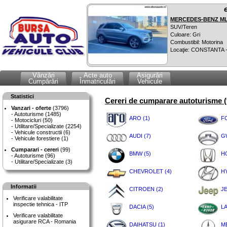
MERCEDES-BENZ ML 
SUV/Teren
Culoare: Gri
Combustibil: Motorina
Locaţie: CONSTANTA 
Vânzări
Acte auto
Asigurări
Cumpărări
Înmatriculări
Vehicule
Statistici
Cereri de cumparare autoturisme (
Vanzari - oferte
(3796)
Autoturisme (1485)
ARO (1)
F
Motocicluri (50)
Utilitare/Specializate (2254)
Vehicule constructii (6)
AUDI (7)
G
Vehicule forestiere (1)
Cumparari - cereri
(99)
BMW (5)
H
Autoturisme (96)
Utilitare/Specializate (3)
CHEVROLET (4)
HY
Informatii
CITROEN (2)
JE
Verificare valabilitate
inspectie tehnica - ITP
DACIA (5)
L
Verificare valabilitate
asigurare RCA - Romania
DAIHATSU (1)
M