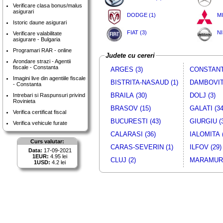
Verificare clasa bonus/malus
asigurari
DODGE (1)
MI
Istoric daune asigurari
FIAT (3)
NI
Verificare valabilitate
asigurare - Bulgaria
Programari RAR - online
Judete cu cereri
Arondare strazi - Agentii
fiscale - Constanta
ARGES (3)
CONSTANTA
Imagini live din agentiile fiscale
BISTRITA-NASAUD (1)
DAMBOVITA
- Constanta
BRAILA (30)
DOLJ (3)
Intrebari si Raspunsuri privind
Rovinieta
BRASOV (15)
GALATI (34
Verifica certificat fiscal
BUCURESTI (43)
GIURGIU (
Verifica vehicule furate
CALARASI (36)
IALOMITA (
Curs valutar:
CARAS-SEVERIN (1)
ILFOV (29)
Data:
17-09-2021
1EUR:
4.95 lei
CLUJ (2)
MARAMURE
1USD:
4.2 lei