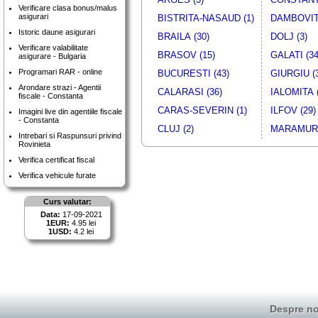
Verificare clasa bonus/malus
asigurari
BISTRITA-NASAUD (1)
DAMBOVITA
Istoric daune asigurari
BRAILA (30)
DOLJ (3)
Verificare valabilitate
BRASOV (15)
GALATI (34
asigurare - Bulgaria
Programari RAR - online
BUCURESTI (43)
GIURGIU (
Arondare strazi - Agentii
CALARASI (36)
IALOMITA (
fiscale - Constanta
CARAS-SEVERIN (1)
ILFOV (29)
Imagini live din agentiile fiscale
- Constanta
CLUJ (2)
MARAMURE
Intrebari si Raspunsuri privind
Rovinieta
Verifica certificat fiscal
Verifica vehicule furate
Curs valutar:
Data:
17-09-2021
1EUR:
4.95 lei
1USD:
4.2 lei
Despre no