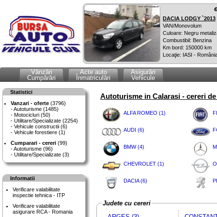
DACIA LODGY `2013
VAN/Monovolum
Culoare: Negru metaliz
Combustibil: Benzina
Km bord: 150000 km
Locaţie: IASI - Români
Vânzări
Acte auto
Asigurări
Cumpărări
Înmatriculări
Vehicule
Statistici
Autoturisme in Calarasi - cereri d
Vanzari - oferte
(3796)
Autoturisme (1485)
ALFA ROMEO (1)
F
Motocicluri (50)
Utilitare/Specializate (2254)
Vehicule constructii (6)
AUDI (6)
F
Vehicule forestiere (1)
Cumparari - cereri
(99)
BMW (4)
M
Autoturisme (96)
Utilitare/Specializate (3)
CHEVROLET (1)
O
Informatii
DACIA (6)
P
Verificare valabilitate
inspectie tehnica - ITP
Judete cu cereri
Verificare valabilitate
asigurare RCA - Romania
ARGES (3)
CONSTANTA