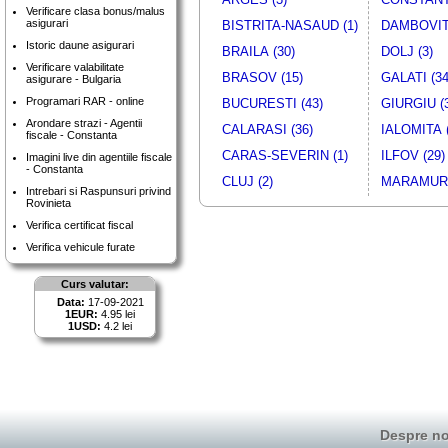
Verificare clasa bonus/malus
asigurari
BISTRITA-NASAUD (1)
DAMBOVITA
Istoric daune asigurari
BRAILA (30)
DOLJ (3)
Verificare valabilitate
BRASOV (15)
GALATI (34
asigurare - Bulgaria
Programari RAR - online
BUCURESTI (43)
GIURGIU (
Arondare strazi - Agentii
CALARASI (36)
IALOMITA (
fiscale - Constanta
CARAS-SEVERIN (1)
ILFOV (29)
Imagini live din agentiile fiscale
- Constanta
CLUJ (2)
MARAMURE
Intrebari si Raspunsuri privind
Rovinieta
Verifica certificat fiscal
Verifica vehicule furate
Curs valutar:
Data:
17-09-2021
1EUR:
4.95 lei
1USD:
4.2 lei
Despre no