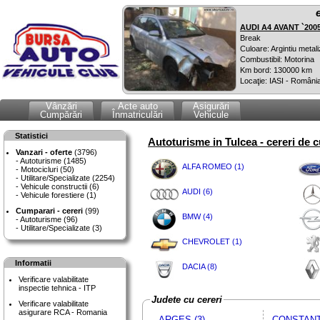
AUDI A4 AVANT `200
Break
Culoare: Argintiu metali
Combustibil: Motorina
Km bord: 130000 km
Locaţie: IASI - Români
Vânzări
Acte auto
Asigurări
Cumpărări
Înmatriculări
Vehicule
Statistici
Autoturisme in Tulcea - cereri de 
Vanzari - oferte
(3796)
Autoturisme (1485)
ALFA ROMEO (1)
Motocicluri (50)
Utilitare/Specializate (2254)
Vehicule constructii (6)
AUDI (6)
Vehicule forestiere (1)
Cumparari - cereri
(99)
BMW (4)
Autoturisme (96)
Utilitare/Specializate (3)
CHEVROLET (1)
Informatii
DACIA (8)
Verificare valabilitate
inspectie tehnica - ITP
Judete cu cereri
Verificare valabilitate
asigurare RCA - Romania
ARGES (3)
CONSTANTA