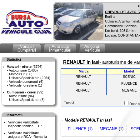
CHEVROLET AVEO `
Berlina
Culoare: Argintiu metali
Combustibil: Benzina
Km bord: 103114 km
Locaţie: CONSTANTA 
Vânzări
Acte auto
Asigurări
Cumpărări
Înmatriculări
Vehicule
Statistici
RENAULT in Iasi
- autoturisme de va
Vanzari - oferte
(3796)
Autoturisme (1485)
Marca
Model
Motocicluri (50)
RENAULT
SCENIC
Utilitare/Specializate (2254)
Vehicule constructii (6)
RENAULT
FLUENCE
Vehicule forestiere (1)
RENAULT
MEGANE
Cumparari - cereri
(99)
Autoturisme (96)
Utilitare/Specializate (3)
Total:3
Doar of
Informatii
Modele RENAULT in Iasi
Verificare valabilitate
inspectie tehnica - ITP
FLUENCE (1)
MEGANE (1)
SCEN
Verificare valabilitate
asigurare RCA - Romania