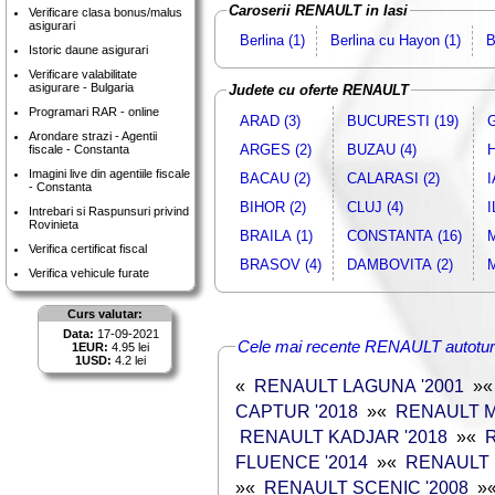
Caroserii RENAULT in Iasi
Verificare clasa bonus/malus
asigurari
Berlina (1)
Berlina cu Hayon (1)
B
Istoric daune asigurari
Verificare valabilitate
asigurare - Bulgaria
Judete cu oferte RENAULT
Programari RAR - online
ARAD (3)
BUCURESTI (19)
G
Arondare strazi - Agentii
ARGES (2)
BUZAU (4)
H
fiscale - Constanta
Imagini live din agentiile fiscale
BACAU (2)
CALARASI (2)
I
- Constanta
BIHOR (2)
CLUJ (4)
I
Intrebari si Raspunsuri privind
Rovinieta
BRAILA (1)
CONSTANTA (16)
Verifica certificat fiscal
BRASOV (4)
DAMBOVITA (2)
M
Verifica vehicule furate
Curs valutar:
Data:
17-09-2021
Cele mai recente RENAULT autotur
1EUR:
4.95 lei
1USD:
4.2 lei
«
RENAULT LAGUNA '2001
»
CAPTUR '2018
»
«
RENAULT M
RENAULT KADJAR '2018
»
«
FLUENCE '2014
»
«
RENAULT 
»
«
RENAULT SCENIC '2008
»