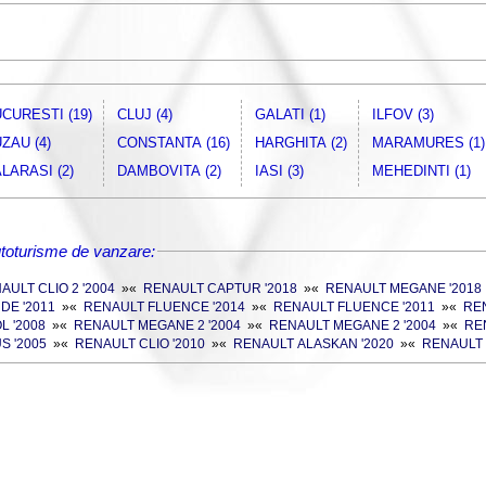
CURESTI (19)
CLUJ (4)
GALATI (1)
ILFOV (3)
ZAU (4)
CONSTANTA (16)
HARGHITA (2)
MARAMURES (1)
LARASI (2)
DAMBOVITA (2)
IASI (3)
MEHEDINTI (1)
oturisme de vanzare:
AULT CLIO 2 '2004
»
«
RENAULT CAPTUR '2018
»
«
RENAULT MEGANE '2018
DE '2011
»
«
RENAULT FLUENCE '2014
»
«
RENAULT FLUENCE '2011
»
«
RE
 '2008
»
«
RENAULT MEGANE 2 '2004
»
«
RENAULT MEGANE 2 '2004
»
«
RE
 '2005
»
«
RENAULT CLIO '2010
»
«
RENAULT ALASKAN '2020
»
«
RENAULT 