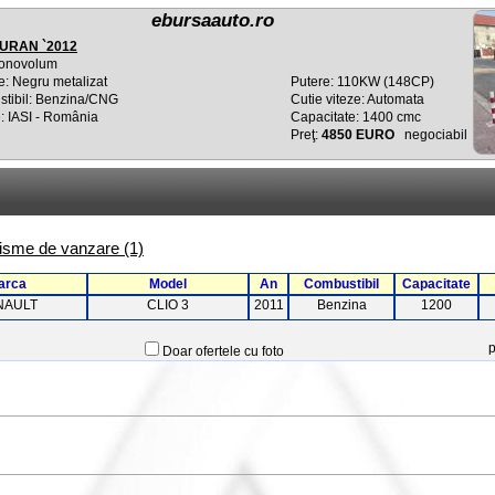
ebursaauto.ro
URAN `2012
onovolum
e: Negru metalizat
Putere: 110KW (148CP)
tibil: Benzina/CNG
Cutie viteze: Automata
: IASI - România
Capacitate: 1400 cmc
Preţ:
4850 EURO
negociabil
risme de vanzare (1)
arca
Model
An
Combustibil
Capacitate
NAULT
CLIO 3
2011
Benzina
1200
Doar ofertele cu foto