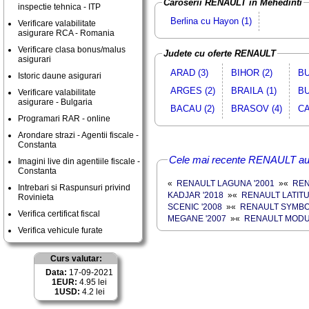
Caroserii RENAULT in Mehedinti
inspectie tehnica - ITP
Berlina cu Hayon (1)
Verificare valabilitate
asigurare RCA - Romania
Verificare clasa bonus/malus
Judete cu oferte RENAULT
asigurari
ARAD (3)
BIHOR (2)
BU
Istoric daune asigurari
ARGES (2)
BRAILA (1)
BU
Verificare valabilitate
asigurare - Bulgaria
BACAU (2)
BRASOV (4)
CA
Programari RAR - online
Arondare strazi - Agentii fiscale -
Constanta
Cele mai recente RENAULT aut
Imagini live din agentiile fiscale -
Constanta
«
RENAULT LAGUNA '2001
»
«
REN
Intrebari si Raspunsuri privind
KADJAR '2018
»
«
RENAULT LATITU
Rovinieta
SCENIC '2008
»
«
RENAULT SYMBOL
Verifica certificat fiscal
MEGANE '2007
»
«
RENAULT MODUS
Verifica vehicule furate
Curs valutar:
Data:
17-09-2021
1EUR:
4.95 lei
1USD:
4.2 lei