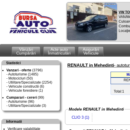
VW TO
VAN/M
Culoar
Combus
Locaţie
Vânzări
Acte auto
Asigurări
Cumpărări
Înmatriculări
Vehicule
Statistici
RENAULT in Mehedinti
- autotu
Vanzari - oferte
(3796)
Autoturisme (1485)
M
Motocicluri (50)
RE
Utilitare/Specializate (2254)
Vehicule constructii (6)
Vehicule forestiere (1)
Total:1
Cumparari - cereri
(99)
Autoturisme (96)
Utilitare/Specializate (3)
Modele RENAULT in Mehedinti
CLIO 3 (1)
Informatii
Verificare valabilitate