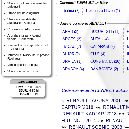
Caroserii RENAULT in Ilfov
Verificare clasa bonus/malus
asigurari
Berlina (2)
Berlina cu Hayon (1)
Istoric daune asigurari
Verificare valabilitate
asigurare - Bulgaria
Judete cu oferte RENAULT
Programari RAR - online
ARAD (3)
BUCURESTI (19)
G
Arondare strazi - Agentii
ARGES (2)
BUZAU (4)
H
fiscale - Constanta
Imagini live din agentiile fiscale
BACAU (2)
CALARASI (2)
I
- Constanta
BIHOR (2)
CLUJ (4)
I
Intrebari si Raspunsuri privind
Rovinieta
BRAILA (1)
CONSTANTA (16)
Verifica certificat fiscal
BRASOV (4)
DAMBOVITA (2)
M
Verifica vehicule furate
Curs valutar:
Data:
17-09-2021
Cele mai recente RENAULT autotur
1EUR:
4.95 lei
1USD:
4.2 lei
«
RENAULT LAGUNA '2001
»
CAPTUR '2018
»
«
RENAULT M
RENAULT KADJAR '2018
»
«
FLUENCE '2014
»
«
RENAULT 
»
«
RENAULT SCENIC '2008
»