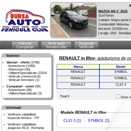
MAZDA MX-3 `2015
SUV/Teren
Culoare: Negru-perla m
Combustibil: Motorina
Km bord: 157000 km
Locaţie: IASI - Români
Vânzări
Acte auto
Asigurări
Cumpărări
Înmatriculări
Vehicule
Statistici
RENAULT in Ilfov
- autoturisme de v
Vanzari - oferte
(3796)
Autoturisme (1485)
Marca
Model
Motocicluri (50)
RENAULT
SYMBOL
Utilitare/Specializate (2254)
Vehicule constructii (6)
RENAULT
SYMBOL
Vehicule forestiere (1)
RENAULT
CLIO 3
Cumparari - cereri
(99)
Autoturisme (96)
Utilitare/Specializate (3)
Total:3
Doar of
Informatii
Modele RENAULT in Ilfov
Verificare valabilitate
inspectie tehnica - ITP
CLIO 3 (1)
SYMBOL (2)
Verificare valabilitate
asigurare RCA - Romania