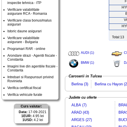
F
inspectie tehnica - ITP
HY
Verificare valabilitate
asigurare RCA - Romania
V
Verificare clasa bonus/malus
asigurari
HY
Istoric daune asigurari
Total:13
Verificare valabilitate
asigurare - Bulgaria
Programari RAR - online
AUDI (1)
C
Arondare strazi - Agentii fiscale -
Constanta
BMW (1)
D
Imagini live din agentiile fiscale -
Constanta
Caroserii in Tulcea
Intrebari si Raspunsuri privind
Rovinieta
Berlina (3)
Berlina cu Hayon (2
Verifica certificat fiscal
Verifica vehicule furate
Judete cu oferte
ALBA (7)
BRAI
Curs valutar:
Data:
17-09-2021
ARAD (43)
BRAS
1EUR:
4.95 lei
ARGES (27)
BUCU
1USD:
4.2 lei