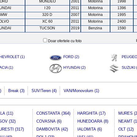
ORD
MONDEO
2001
Motorina
1998
UNDAI
I 20
2011
Motorina
1396
BMW
320 D
2007
Motorina
1995
OLVO
XC 60
2011
Motorina
2400
UNDAI
TUCSON
2019
Benzina
1590
Doar ofertele cu foto
HEVROLET (1)
FORD (2)
PEUGEOT
ACIA (1)
HYUNDAI (2)
SUZUKI (
)
Break (3)
SUV/Teren (4)
VAN/Monovolum (1)
LA (11)
CONSTANTA (364)
HARGHITA (17)
MURES (2
OV (32)
COVASNA (6)
HUNEDOARA (8)
NEAMT (1
RESTI (317)
DAMBOVITA (42)
IALOMITA (6)
OLT (12)