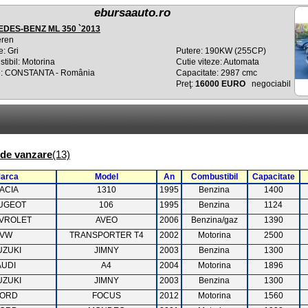
ebursaauto.ro
DES-BENZ ML 350 `2013
eren
: Gri
Putere: 190KW (255CP)
tibil: Motorina
Cutie viteze: Automata
e: CONSTANTA - România
Capacitate: 2987 cmc
Preţ:
16000 EURO
negociabil
 de vanzare
(13)
arca
Model
An
Combustibil
Capacitate
ACIA
1310
1995
Benzina
1400
UGEOT
106
1995
Benzina
1124
VROLET
AVEO
2006
Benzina/gaz
1390
VW
TRANSPORTER T4
2002
Motorina
2500
UZUKI
JIMNY
2003
Benzina
1300
AUDI
A4
2004
Motorina
1896
UZUKI
JIMNY
2003
Benzina
1300
ORD
FOCUS
2012
Motorina
1560