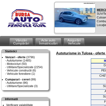
MERCE
SUV/T
Culoare
Combus
Locaţi
Vânzări
Acte auto
Asigurări
Cumpărări
Înmatriculări
Vehicule
Statistici
Autoturisme in Tulcea - oferte
Vanzari - oferte
(3796)
Autoturisme (1485)
M
Motocicluri (50)
D
Utilitare/Specializate (2254)
Vehicule constructii (6)
PE
Vehicule forestiere (1)
CHE
Cumparari - cereri
(99)
Autoturisme (96)
Utilitare/Specializate (3)
S
S
Informatii
F
Verificare valabilitate