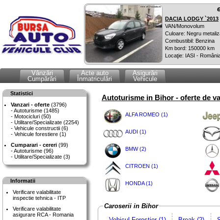
DACIA LODGY `2013
VAN/Monovolum
Culoare: Negru metaliz
Combustibil: Benzina
Km bord: 150000 km
Locaţie: IASI - Români
Vânzări
Acte auto
Asigurări
Cumpărări
Înmatriculări
Vehicule
Statistici
Autoturisme in Bihor - oferte de v
Vanzari - oferte
(3796)
Autoturisme (1485)
ALFA ROMEO (1)
Motocicluri (50)
Utilitare/Specializate (2254)
Vehicule constructii (6)
AUDI (1)
Vehicule forestiere (1)
Cumparari - cereri
(99)
BMW (2)
Autoturisme (96)
Utilitare/Specializate (3)
CITROEN (1)
Informatii
HONDA (1)
Verificare valabilitate
inspectie tehnica - ITP
Caroserii in Bihor
Verificare valabilitate
asigurare RCA - Romania
Vehicul Forestier (1)
Break (2)