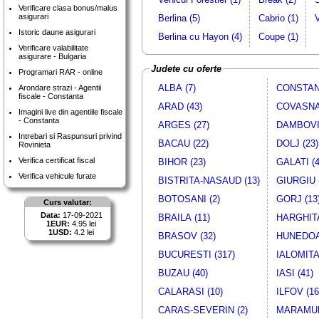
Verificare clasa bonus/malus
asigurari
Berlina (5)
Cabrio (1)
Istoric daune asigurari
Berlina cu Hayon (4)
Coupe (1)
Verificare valabilitate
asigurare - Bulgaria
Judete cu oferte
Programari RAR - online
ALBA (7)
CONSTANT
Arondare strazi - Agentii
fiscale - Constanta
ARAD (43)
COVASNA 
Imagini live din agentiile fiscale
- Constanta
ARGES (27)
DAMBOVIT
Intrebari si Raspunsuri privind
BACAU (22)
DOLJ (23)
Rovinieta
Verifica certificat fiscal
BIHOR (23)
GALATI (4
Verifica vehicule furate
BISTRITA-NASAUD (13)
GIURGIU 
BOTOSANI (2)
GORJ (13
Curs valutar:
Data:
17-09-2021
BRAILA (11)
HARGHITA
1EUR:
4.95 lei
1USD:
4.2 lei
BRASOV (32)
HUNEDOA
BUCURESTI (317)
IALOMITA 
BUZAU (40)
IASI (41)
CALARASI (10)
ILFOV (16
CARAS-SEVERIN (2)
MARAMUR