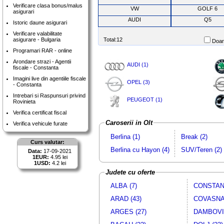
Verificare clasa bonus/malus
VW
GOLF 6
asigurari
AUDI
Q5
Istoric daune asigurari
Verificare valabilitate
asigurare - Bulgaria
Total:12
Doar 
Programari RAR - online
Arondare strazi - Agentii
AUDI (1)
fiscale - Constanta
Imagini live din agentiile fiscale
OPEL (3)
- Constanta
Intrebari si Raspunsuri privind
PEUGEOT (1)
Rovinieta
Verifica certificat fiscal
Caroserii in Olt
Verifica vehicule furate
Berlina (1)
Break (2)
Curs valutar:
Berlina cu Hayon (4)
SUV/Teren (2)
Data:
17-09-2021
1EUR:
4.95 lei
1USD:
4.2 lei
Judete cu oferte
ALBA (7)
CONSTANT
ARAD (43)
COVASNA 
ARGES (27)
DAMBOVIT