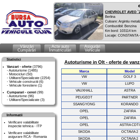
CHEVROLET AVEO `
Berlina
Culoare: Argintiu metali
Combustibil: Benzina
Km bord: 103114 km
Locaţie: CONSTANTA 
Vânzări
Acte auto
Asigurări
Cumpărări
Înmatriculări
Vehicule
Statistici
Autoturisme in Olt - oferte de van
Vanzari - oferte
(3796)
Autoturisme (1485)
Marca
Model
Motocicluri (50)
VW
GOLF 3
Utilitare/Specializate (2254)
Vehicule constructii (6)
VW
LUPO
Vehicule forestiere (1)
VAUXHALL
ASTRA
Cumparari - cereri
(99)
Autoturisme (96)
PEUGEOT
PARTNER
Utilitare/Specializate (3)
SSANGYONG
KORANDO
OPEL
ZAFIRA
Informatii
OPEL
ZAFIRA
Verificare valabilitate
OPEL
ASTRA CDTI
inspectie tehnica - ITP
SKODA
OCTAVIA 2
Verificare valabilitate
asigurare RCA - Romania
SKODA
OCTAVIA 2