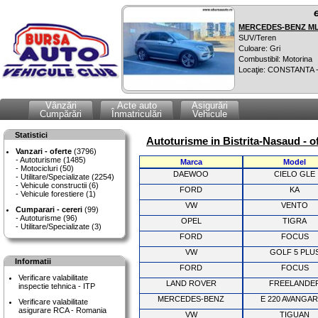
MERCEDES-BENZ ML 
SUV/Teren
Culoare: Gri
Combustibil: Motorina
Locaţie: CONSTANTA 
Vânzări
Acte auto
Asigurări
Cumpărări
Înmatriculări
Vehicule
Statistici
Autoturisme in Bistrita-Nasaud - o
Vanzari - oferte
(3796)
Autoturisme (1485)
Marca
Model
Motocicluri (50)
DAEWOO
CIELO GLE
Utilitare/Specializate (2254)
Vehicule constructii (6)
FORD
KA
Vehicule forestiere (1)
VW
VENTO
Cumparari - cereri
(99)
Autoturisme (96)
OPEL
TIGRA
Utilitare/Specializate (3)
FORD
FOCUS
VW
GOLF 5 PLU
Informatii
FORD
FOCUS
Verificare valabilitate
LAND ROVER
FREELANDE
inspectie tehnica - ITP
MERCEDES-BENZ
E 220 AVANGA
Verificare valabilitate
asigurare RCA - Romania
VW
TIGUAN