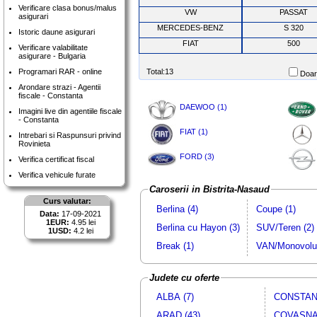
Verificare clasa bonus/malus
VW
PASSAT
asigurari
MERCEDES-BENZ
S 320
Istoric daune asigurari
FIAT
500
Verificare valabilitate
asigurare - Bulgaria
Programari RAR - online
Total:13
Doar 
Arondare strazi - Agentii
fiscale - Constanta
DAEWOO (1)
Imagini live din agentiile fiscale
- Constanta
FIAT (1)
Intrebari si Raspunsuri privind
Rovinieta
FORD (3)
Verifica certificat fiscal
Verifica vehicule furate
Caroserii in Bistrita-Nasaud
Curs valutar:
Berlina (4)
Coupe (1)
Data:
17-09-2021
1EUR:
4.95 lei
Berlina cu Hayon (3)
SUV/Teren (2)
1USD:
4.2 lei
Break (1)
VAN/Monovolu
Judete cu oferte
ALBA (7)
CONSTANT
ARAD (43)
COVASNA 