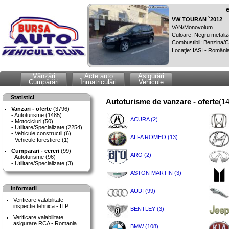
VW TOURAN `2012
VAN/Monovolum
Culoare: Negru metaliz
Combustibil: Benzina
Locaţie: IASI - Români
Vânzări
Acte auto
Asigurări
Cumpărări
Înmatriculări
Vehicule
Statistici
Autoturisme de vanzare - oferte
(1
Vanzari - oferte
(3796)
Autoturisme (1485)
ACURA (2)
Motocicluri (50)
Utilitare/Specializate (2254)
Vehicule constructii (6)
ALFA ROMEO (13)
Vehicule forestiere (1)
Cumparari - cereri
(99)
ARO (2)
Autoturisme (96)
Utilitare/Specializate (3)
ASTON MARTIN (3)
Informatii
AUDI (99)
Verificare valabilitate
inspectie tehnica - ITP
BENTLEY (3)
Verificare valabilitate
asigurare RCA - Romania
BMW (108)