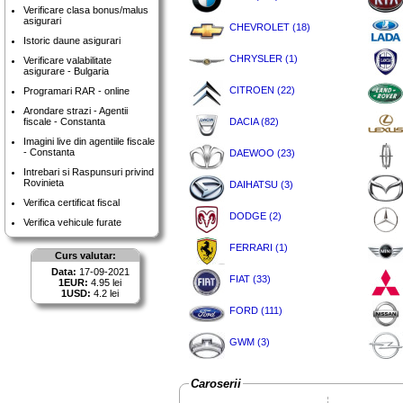
Verificare clasa bonus/malus
asigurari
CHEVROLET (18)
Istoric daune asigurari
CHRYSLER (1)
Verificare valabilitate
asigurare - Bulgaria
CITROEN (22)
Programari RAR - online
Arondare strazi - Agentii
fiscale - Constanta
DACIA (82)
Imagini live din agentiile fiscale
- Constanta
DAEWOO (23)
Intrebari si Raspunsuri privind
Rovinieta
DAIHATSU (3)
Verifica certificat fiscal
DODGE (2)
Verifica vehicule furate
FERRARI (1)
Curs valutar:
Data:
17-09-2021
FIAT (33)
1EUR:
4.95 lei
1USD:
4.2 lei
FORD (111)
GWM (3)
Caroserii