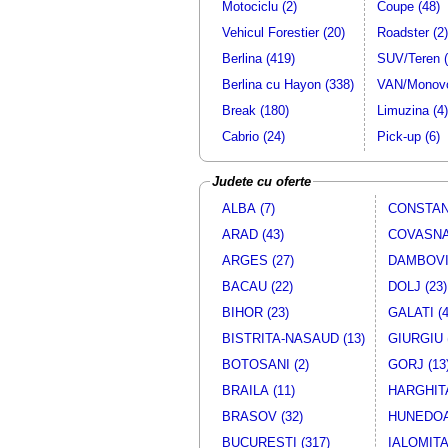
Motociclu (2)
Coupe (48)
Vehicul Forestier (20)
Roadster (2)
Berlina (419)
SUV/Teren (
Berlina cu Hayon (338)
VAN/Monovo
Break (180)
Limuzina (4)
Cabrio (24)
Pick-up (6)
Judete cu oferte
ALBA (7)
CONSTANT
ARAD (43)
COVASNA 
ARGES (27)
DAMBOVIT
BACAU (22)
DOLJ (23)
BIHOR (23)
GALATI (4
BISTRITA-NASAUD (13)
GIURGIU 
BOTOSANI (2)
GORJ (13
BRAILA (11)
HARGHITA
BRASOV (32)
HUNEDOA
BUCURESTI (317)
IALOMITA 