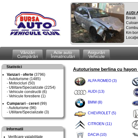
AUDI 
Break
Culoare
Combus
Km bor
Locaţie
Vânzări
Acte auto
Asigurări
Cumpărări
Înmatriculări
Vehicule
Statistici
Autoturisme berlina cu hayon 
Vanzari - oferte
(3796)
Autoturisme (1485)
ALFA ROMEO (3)
Motocicluri (50)
Utilitare/Specializate (2254)
AUDI (13)
Vehicule constructii (6)
Vehicule forestiere (1)
BMW (8)
Cumparari - cereri
(99)
Autoturisme (96)
Utilitare/Specializate (3)
CHEVROLET (5)
CITROEN (11)
Informatii
DACIA (10)
Verificare valabilitate