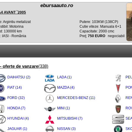
ebursaauto.ro
A4 AVANT `2005
: Argintiu metalizat
Putere: 103KW (138CP)
tibil: Motorina
Cutie viteze: Manuala 6+1
d: 130000 km
Capacitate: 2000 cmc
: IASI - România
Preţ:
750 EURO
negociabil
- oferte de vanzare
(338)
DAIHATSU (2)
LADA (1)
PEU
FIAT (14)
MAZDA (4)
PON
FORD (32)
MERCEDES-BENZ (11)
REN
HONDA (7)
MINI (1)
ROV
HYUNDAI (4)
MITSUBISHI (7)
SEA
JAGUAR (1)
NISSAN (3)
SKO