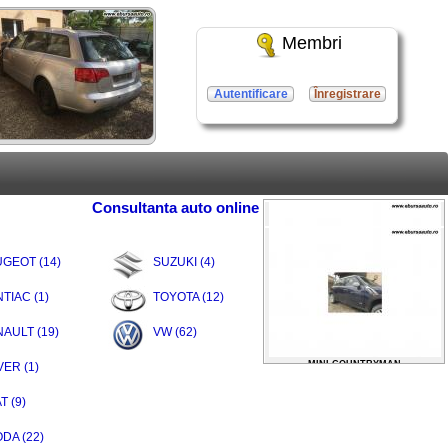
Membri
Autentificare
Înregistrare
Consultanta auto online
GEOT (14)
SUZUKI (4)
TIAC (1)
TOYOTA (12)
AULT (19)
VW (62)
MINI COUNTRYMAN
2012 / 2200 EURO
ER (1)
MINI COUNTRYMAN
T (9)
2012 / 2200 EURO
DA (22)