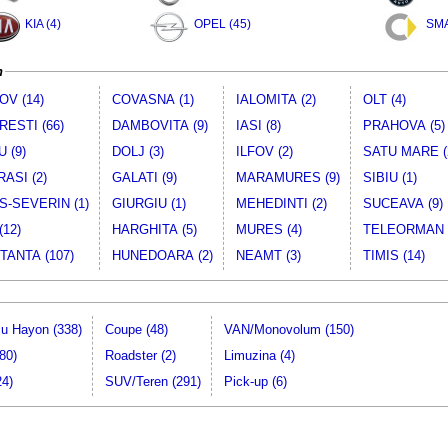
KIA (4)
OPEL (45)
SMA
n
V (14)
COVASNA (1)
IALOMITA (2)
OLT (4)
ESTI (66)
DAMBOVITA (9)
IASI (8)
PRAHOVA (5)
 (9)
DOLJ (3)
ILFOV (2)
SATU MARE (
ASI (2)
GALATI (9)
MARAMURES (9)
SIBIU (1)
-SEVERIN (1)
GIURGIU (1)
MEHEDINTI (2)
SUCEAVA (9)
(12)
HARGHITA (5)
MURES (4)
TELEORMAN (
ANTA (107)
HUNEDOARA (2)
NEAMT (3)
TIMIS (14)
cu Hayon (338)
Coupe (48)
VAN/Monovolum (150)
80)
Roadster (2)
Limuzina (4)
24)
SUV/Teren (291)
Pick-up (6)