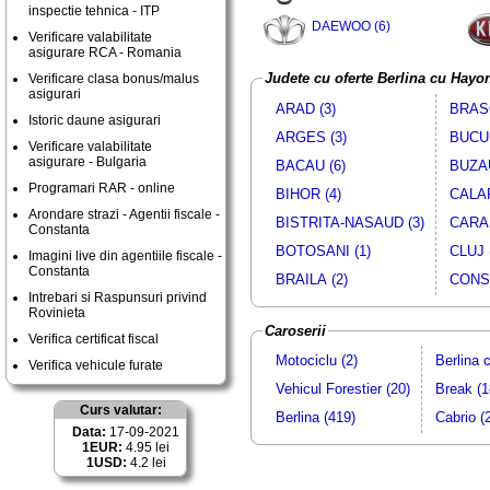
inspectie tehnica - ITP
DAEWOO (6)
Verificare valabilitate
asigurare RCA - Romania
Judete cu oferte Berlina cu Hayo
Verificare clasa bonus/malus
asigurari
ARAD (3)
BRASO
Istoric daune asigurari
ARGES (3)
BUCUR
Verificare valabilitate
asigurare - Bulgaria
BACAU (6)
BUZAU
Programari RAR - online
BIHOR (4)
CALAR
Arondare strazi - Agentii fiscale -
BISTRITA-NASAUD (3)
CARAS
Constanta
BOTOSANI (1)
CLUJ 
Imagini live din agentiile fiscale -
Constanta
BRAILA (2)
CONST
Intrebari si Raspunsuri privind
Rovinieta
Caroserii
Verifica certificat fiscal
Motociclu (2)
Berlina 
Verifica vehicule furate
Vehicul Forestier (20)
Break (1
Curs valutar:
Berlina (419)
Cabrio (
Data:
17-09-2021
1EUR:
4.95 lei
1USD:
4.2 lei