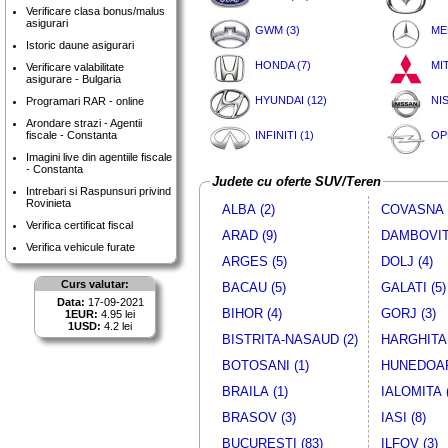
Verificare clasa bonus/malus
asigurari
GWM (3)
ME
Istoric daune asigurari
HONDA (7)
MIT
Verificare valabilitate
asigurare - Bulgaria
HYUNDAI (12)
NI
Programari RAR - online
Arondare strazi - Agentii
fiscale - Constanta
INFINITI (1)
OP
Imagini live din agentiile fiscale
- Constanta
Judete cu oferte SUV/Teren
Intrebari si Raspunsuri privind
Rovinieta
ALBA (2)
COVASNA (
Verifica certificat fiscal
ARAD (9)
DAMBOVITA
Verifica vehicule furate
ARGES (5)
DOLJ (4)
Curs valutar:
BACAU (5)
GALATI (5)
Data:
17-09-2021
BIHOR (4)
GORJ (3)
1EUR:
4.95 lei
1USD:
4.2 lei
BISTRITA-NASAUD (2)
HARGHITA 
BOTOSANI (1)
HUNEDOAR
BRAILA (1)
IALOMITA (
BRASOV (3)
IASI (8)
BUCURESTI (83)
ILFOV (3)