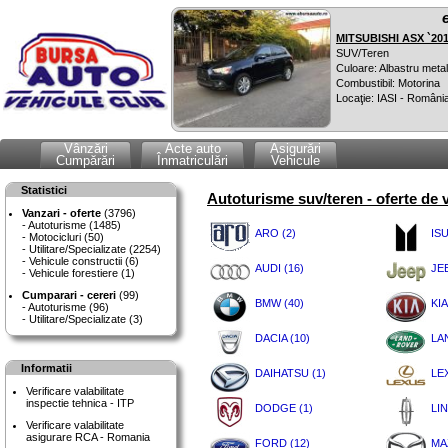
MITSUBISHI ASX `20
SUV/Teren
Culoare: Albastru metal
Combustibil: Motorina
Locaţie: IASI - Români
Vânzări
Acte auto
Asigurări
Cumpărări
Înmatriculări
Vehicule
Statistici
Autoturisme suv/teren - oferte de 
Vanzari - oferte
(3796)
Autoturisme (1485)
ARO (2)
ISU
Motocicluri (50)
Utilitare/Specializate (2254)
Vehicule constructii (6)
AUDI (16)
JEE
Vehicule forestiere (1)
Cumparari - cereri
(99)
BMW (40)
KIA
Autoturisme (96)
Utilitare/Specializate (3)
DACIA (10)
LA
Informatii
DAIHATSU (1)
LE
Verificare valabilitate
inspectie tehnica - ITP
DODGE (1)
LI
Verificare valabilitate
asigurare RCA - Romania
FORD (12)
MA