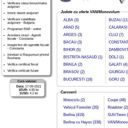
Verificare clasa bonus/malus
asigurari
Judete cu oferte VAN/Monovolum
Istoric daune asigurari
Verificare valabilitate
ALBA (3)
BUZAU (11
asigurare - Bulgaria
ARAD (5)
CALARASI 
Programari RAR - online
ARGES (3)
CLUJ (7)
Arondare strazi - Agentii
fiscale - Constanta
BACAU (3)
CONSTANTA
Imagini live din agentiile fiscale
- Constanta
BIHOR (5)
DAMBOVITA
Intrebari si Raspunsuri privind
BISTRITA-NASAUD (1)
DOLJ (1)
Rovinieta
BRAILA (2)
GALATI (4)
Verifica certificat fiscal
Verifica vehicule furate
BRASOV (2)
GIURGIU (
BUCURESTI (18)
GORJ (2)
Curs valutar:
Data:
17-09-2021
1EUR:
4.95 lei
Caroserii
1USD:
4.2 lei
Motociclu (2)
Coupe (48)
Vehicul Forestier (20)
Roadster (2)
Berlina (419)
SUV/Teren (
Berlina cu Hayon (338)
VAN/Monovo