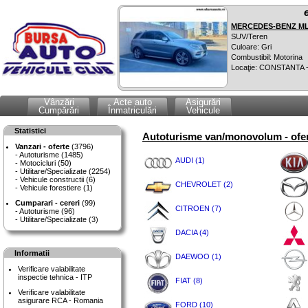
MERCEDES-BENZ ML 
SUV/Teren
Culoare: Gri
Combustibil: Motorina
Locaţie: CONSTANTA 
Vânzări
Acte auto
Asigurări
Cumpărări
Înmatriculări
Vehicule
Statistici
Autoturisme van/monovolum - ofer
Vanzari - oferte
(3796)
Autoturisme (1485)
AUDI (1)
Motocicluri (50)
Utilitare/Specializate (2254)
Vehicule constructii (6)
CHEVROLET (2)
Vehicule forestiere (1)
Cumparari - cereri
(99)
CITROEN (7)
Autoturisme (96)
Utilitare/Specializate (3)
DACIA (4)
Informatii
DAEWOO (1)
Verificare valabilitate
inspectie tehnica - ITP
FIAT (8)
Verificare valabilitate
asigurare RCA - Romania
FORD (10)