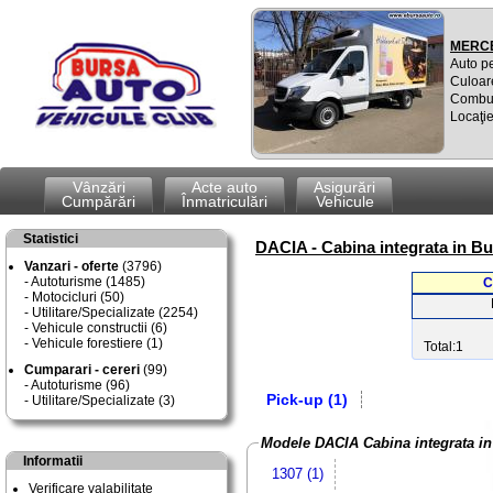
MERCE
Auto p
Culoar
Combus
Locaţie
Vânzări
Acte auto
Asigurări
Cumpărări
Înmatriculări
Vehicule
Statistici
DACIA - Cabina integrata in B
Vanzari - oferte
(3796)
Autoturisme (1485)
C
Motocicluri (50)
Utilitare/Specializate (2254)
Vehicule constructii (6)
Vehicule forestiere (1)
Total:1
Cumparari - cereri
(99)
Autoturisme (96)
Pick-up (1)
Utilitare/Specializate (3)
Modele DACIA Cabina integrata i
Informatii
1307 (1)
Verificare valabilitate