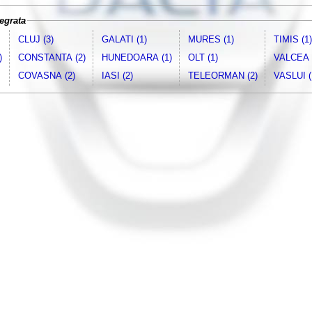
egrata
CLUJ (3)
GALATI (1)
MURES (1)
TIMIS (1)
)
CONSTANTA (2)
HUNEDOARA (1)
OLT (1)
VALCEA 
COVASNA (2)
IASI (2)
TELEORMAN (2)
VASLUI (