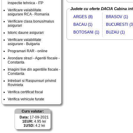
inspectie tehnica - ITP
Judete cu oferte DACIA Cabina int
Verificare valabilitate
asigurare RCA - Romania
ARGES (8)
BRASOV (1)
Verificare clasa bonus/malus
BACAU (1)
BUCURESTI (3
asigurari
BOTOSANI (1)
BUZAU (1)
Istoric daune asigurari
Verificare valabilitate
asigurare - Bulgaria
Programari RAR - online
Arondare strazi - Agentii fiscale -
Constanta
Imagini live din agentiile fiscale -
Constanta
Intrebari si Raspunsuri privind
Rovinieta
Verifica certificat fiscal
Verifica vehicule furate
Curs valutar:
Data:
17-09-2021
1EUR:
4.95 lei
1USD:
4.2 lei