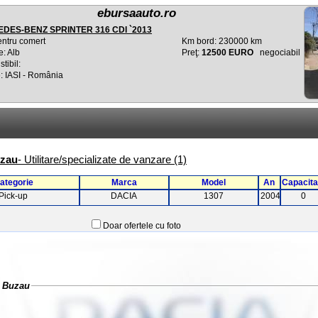
ebursaauto.ro
DES-BENZ SPRINTER 316 CDI `2013
entru comert
Km bord: 230000 km
e: Alb
Preţ:
12500 EURO
negociabil
tibil:
: IASI - România
uzau
- Utilitare/specializate de vanzare (1)
ategorie
Marca
Model
An
Capacita
Pick-up
DACIA
1307
2004
0
Doar ofertele cu foto
n Buzau