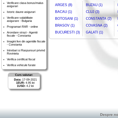
Verificare clasa bonus/malus
ARGES (8)
BUZAU (1)
asigurari
BACAU (1)
CLUJ (3)
Istoric daune asigurari
Verificare valabilitate
BOTOSANI (1)
CONSTANTA (2)
asigurare - Bulgaria
BRASOV (1)
COVASNA (2)
Programari RAR - online
BUCURESTI (3)
GALATI (1)
Arondare strazi - Agentii
fiscale - Constanta
Imagini live din agentiile fiscale
- Constanta
Intrebari si Raspunsuri privind
Rovinieta
Verifica certificat fiscal
Verifica vehicule furate
Curs valutar:
Data:
17-09-2021
1EUR:
4.95 lei
1USD:
4.2 lei
Despre no