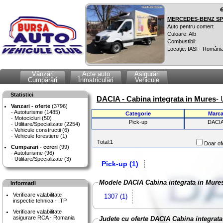
MERCEDES-BENZ SPR
Auto pentru comert
Culoare: Alb
Combustibil:
Locaţie: IASI - Români
Vânzări
Acte auto
Asigurări
Cumpărări
Înmatriculări
Vehicule
Statistici
DACIA - Cabina integrata in Mures
- 
Vanzari - oferte
(3796)
Autoturisme (1485)
Categorie
Marc
Motocicluri (50)
Pick-up
DACI
Utilitare/Specializate (2254)
Vehicule constructii (6)
Vehicule forestiere (1)
Total:1
Doar ofe
Cumparari - cereri
(99)
Autoturisme (96)
Utilitare/Specializate (3)
Pick-up (1)
Modele DACIA Cabina integrata in Mure
Informatii
Verificare valabilitate
1307 (1)
inspectie tehnica - ITP
Verificare valabilitate
asigurare RCA - Romania
Judete cu oferte DACIA Cabina integrata