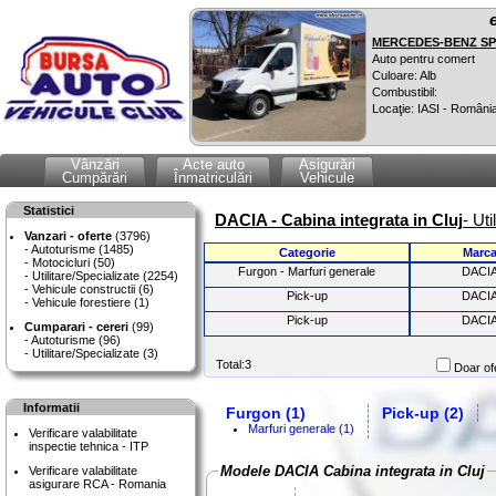
MERCEDES-BENZ SPR
Auto pentru comert
Culoare: Alb
Combustibil:
Locaţie: IASI - Români
Vânzări
Acte auto
Asigurări
Cumpărări
Înmatriculări
Vehicule
Statistici
DACIA - Cabina integrata in Cluj
- Ut
Vanzari - oferte
(3796)
Autoturisme (1485)
Categorie
Marc
Motocicluri (50)
Furgon - Marfuri generale
DACI
Utilitare/Specializate (2254)
Vehicule constructii (6)
Pick-up
DACI
Vehicule forestiere (1)
Pick-up
DACI
Cumparari - cereri
(99)
Autoturisme (96)
Utilitare/Specializate (3)
Total:3
Doar ofe
Informatii
Furgon (1)
Pick-up (2)
Marfuri generale (1)
Verificare valabilitate
inspectie tehnica - ITP
Modele DACIA Cabina integrata in Cluj
Verificare valabilitate
asigurare RCA - Romania