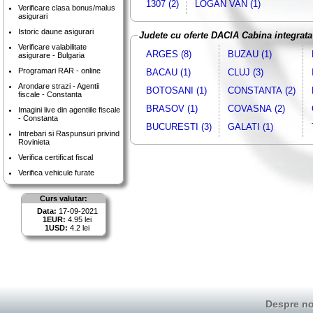
1307 (2)
LOGAN VAN (1)
Verificare clasa bonus/malus
asigurari
Istoric daune asigurari
Judete cu oferte DACIA Cabina integrata
Verificare valabilitate
ARGES (8)
BUZAU (1)
asigurare - Bulgaria
Programari RAR - online
BACAU (1)
CLUJ (3)
Arondare strazi - Agentii
BOTOSANI (1)
CONSTANTA (2)
fiscale - Constanta
BRASOV (1)
COVASNA (2)
Imagini live din agentiile fiscale
- Constanta
BUCURESTI (3)
GALATI (1)
Intrebari si Raspunsuri privind
Rovinieta
Verifica certificat fiscal
Verifica vehicule furate
Curs valutar:
Data:
17-09-2021
1EUR:
4.95 lei
1USD:
4.2 lei
Despre no