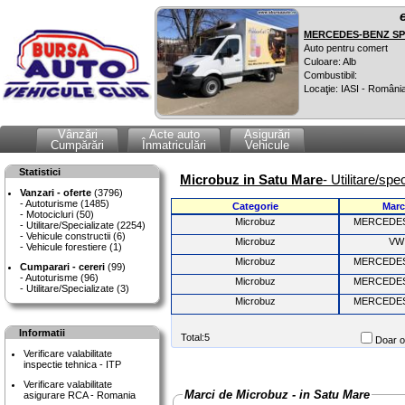
MERCEDES-BENZ SPR
Auto pentru comert
Culoare: Alb
Combustibil:
Locaţie: IASI - Români
Vânzări
Acte auto
Asigurări
Cumpărări
Înmatriculări
Vehicule
Statistici
Microbuz in Satu Mare
- Utilitare/sp
Vanzari - oferte
(3796)
Autoturisme (1485)
Categorie
Marc
Motocicluri (50)
Microbuz
MERCEDE
Utilitare/Specializate (2254)
Vehicule constructii (6)
Microbuz
VW
Vehicule forestiere (1)
Microbuz
MERCEDE
Cumparari - cereri
(99)
Autoturisme (96)
Microbuz
MERCEDE
Utilitare/Specializate (3)
Microbuz
MERCEDE
Informatii
Total:5
Doar of
Verificare valabilitate
inspectie tehnica - ITP
Verificare valabilitate
Marci de Microbuz - in Satu Mare
asigurare RCA - Romania