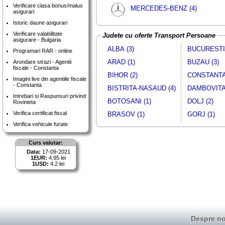
Verificare clasa bonus/malus
MERCEDES-BENZ (4)
asigurari
Istoric daune asigurari
Verificare valabilitate
Judete cu oferte Transport Persoane
asigurare - Bulgaria
ALBA (3)
BUCURESTI 
Programari RAR - online
ARAD (1)
BUZAU (3)
Arondare strazi - Agentii
fiscale - Constanta
BIHOR (2)
CONSTANTA 
Imagini live din agentiile fiscale
- Constanta
BISTRITA-NASAUD (4)
DAMBOVITA 
Intrebari si Raspunsuri privind
BOTOSANI (1)
DOLJ (2)
Rovinieta
Verifica certificat fiscal
BRASOV (1)
GORJ (1)
Verifica vehicule furate
Curs valutar:
Data:
17-09-2021
1EUR:
4.95 lei
1USD:
4.2 lei
Despre no