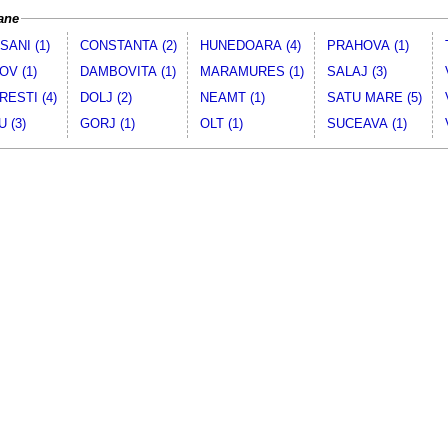
ane
ANI (1)
CONSTANTA (2)
HUNEDOARA (4)
PRAHOVA (1)
V (1)
DAMBOVITA (1)
MARAMURES (1)
SALAJ (3)
ESTI (4)
DOLJ (2)
NEAMT (1)
SATU MARE (5)
 (3)
GORJ (1)
OLT (1)
SUCEAVA (1)