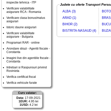
inspectie tehnica - ITP
Judete cu oferte Transport Perso
Verificare valabilitate
ALBA (3)
BOTOS
asigurare RCA - Romania
ARAD (1)
BRASO
Verificare clasa bonus/malus
asigurari
BIHOR (2)
BUCUR
Istoric daune asigurari
BISTRITA-NASAUD (4)
BUZAU
Verificare valabilitate
asigurare - Bulgaria
Programari RAR - online
Arondare strazi - Agentii fiscale -
Constanta
Imagini live din agentiile fiscale -
Constanta
Intrebari si Raspunsuri privind
Rovinieta
Verifica certificat fiscal
Verifica vehicule furate
Curs valutar:
Data:
17-09-2021
1EUR:
4.95 lei
1USD:
4.2 lei