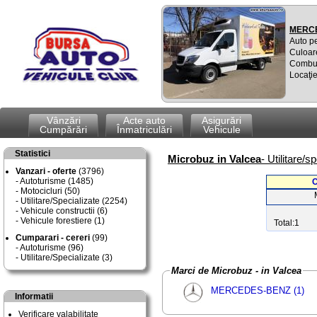
MERCE
Auto p
Culoar
Combus
Locaţie
Vânzări
Acte auto
Asigurări
Cumpărări
Înmatriculări
Vehicule
Statistici
Microbuz in Valcea
- Utilitare/
Vanzari - oferte
(3796)
Autoturisme (1485)
C
Motocicluri (50)
Utilitare/Specializate (2254)
Vehicule constructii (6)
Vehicule forestiere (1)
Total:1
Cumparari - cereri
(99)
Autoturisme (96)
Utilitare/Specializate (3)
Marci de Microbuz - in Valcea
MERCEDES-BENZ (1)
Informatii
Verificare valabilitate