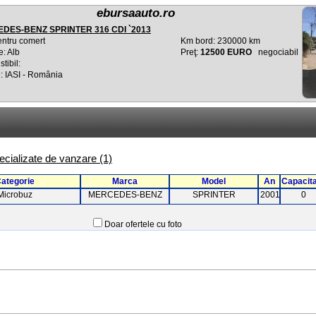
ebursaauto.ro
DES-BENZ SPRINTER 316 CDI `2013
entru comert
Km bord: 230000 km
e: Alb
Preţ:
12500 EURO
negociabil
tibil:
: IASI - România
specializate de vanzare (1)
ategorie
Marca
Model
An
Capacit
Microbuz
MERCEDES-BENZ
SPRINTER
2001
0
Doar ofertele cu foto