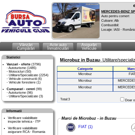
MERCEDES-BENZ SPR
Auto pentru comert
Culoare: Alb
Combustibil:
Locaţie: IASI - Români
Vânzări
Acte auto
Asigurări
Cumpărări
Înmatriculări
Vehicule
Statistici
Microbuz in Buzau
- Utilitare/special
Vanzari - oferte
(3796)
Autoturisme (1485)
Categorie
Marc
Motocicluri (50)
Microbuz
FIA
Utilitare/Specializate (2254)
Vehicule constructii (6)
Microbuz
MERCEDE
Vehicule forestiere (1)
Microbuz
MERCEDE
Cumparari - cereri
(99)
Autoturisme (96)
Utilitare/Specializate (3)
Total:3
Doar of
Informatii
Verificare valabilitate
Marci de Microbuz - in Buzau
inspectie tehnica - ITP
FIAT (1)
Verificare valabilitate
asigurare RCA - Romania