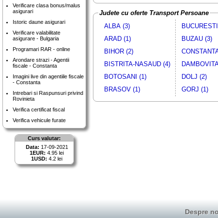
Verificare clasa bonus/malus
asigurari
Judete cu oferte Transport Persoane
Istoric daune asigurari
ALBA (3)
BUCURESTI 
Verificare valabilitate
ARAD (1)
BUZAU (3)
asigurare - Bulgaria
Programari RAR - online
BIHOR (2)
CONSTANTA 
Arondare strazi - Agentii
BISTRITA-NASAUD (4)
DAMBOVITA 
fiscale - Constanta
BOTOSANI (1)
DOLJ (2)
Imagini live din agentiile fiscale
- Constanta
BRASOV (1)
GORJ (1)
Intrebari si Raspunsuri privind
Rovinieta
Verifica certificat fiscal
Verifica vehicule furate
Curs valutar:
Data:
17-09-2021
1EUR:
4.95 lei
1USD:
4.2 lei
Despre no