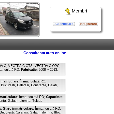
Membri
Autentificare
Înregistrare
Consultanta auto online
RA C, VECTRA C GTS, VECTRA C OPC,
atriculată RO;
Fabricatie:
2008 ~ 2013;
nmatriculare
: Înmatriculată RO;
ucuresti, Calarasi, Constanta, Galati,
matriculare
: Înmatriculată RO;
Capacitate:
ta, Galati, Ialomita, Tulcea
e;
Stare inmatriculare
: Înmatriculată RO;
uresti, Calarasi, Galati, Ialomita, Ilfov,