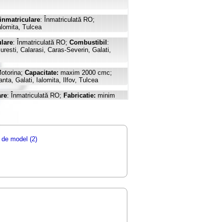
 inmatriculare
: Înmatriculată RO;
alomita, Tulcea
ulare
: Înmatriculată RO;
Combustibil
:
esti, Calarasi, Caras-Severin, Galati,
Motorina;
Capacitate:
maxim 2000 cmc;
nta, Galati, Ialomita, Ilfov, Tulcea
are
: Înmatriculată RO;
Fabricatie:
minim
re
: Toate fara Numere leasing;
r. usi
: 4+1, in Braila, Bucuresti, Calarasi,
t de model (2)
Stare inmatriculare
: Înmatriculată RO;
 usi
: 4+1, in BRAILA, BUCURESTI,
are
: Înmatriculată RO;
Combustibil
:
 BRASOV, BUCURESTI, CALARASI,