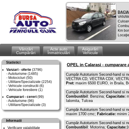
DACIA
VAN/M
Culoar
Combus
Km bor
Locaţie
Vânzări
Acte auto
Asigurări
Cumpărări
Înmatriculări
Vehicule
Statistici
OPEL in Calarasi - cumparare a
Vanzari - oferte
(3796)
Autoturisme (1485)
Cumpăr Autoturism Second-hand si n
Motocicluri (50)
VECTRA CD, VECTRA CDX, VECTRA GL
Utilitare/Specializate (2254)
Pret:
maxim 6500 EURO, in Braila, Bu
Vehicule constructii (6)
Vehicule forestiere (1)
Cumpăr Autoturism Second-hand si n
Combustibil
: Benzina;
Capacitate:
m
Cumparari - cereri
(99)
Ialomita, Tulcea
Autoturisme (96)
Utilitare/Specializate (3)
Cumpăr Autoturism Second-hand si n
maxim 1700 cmc;
Fabricatie:
minim 
Informatii
Cumpăr Autoturism Second-hand si n
Combustibil
: Motorina;
Capacitate:
1
Verificare valabilitate