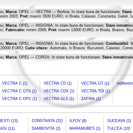
ou;
Marca
: OPEL — VECTRA — Berlina; In stare buna de functionare;
Stare
inim 2003;
Pret:
maxim 3500 EURO, in Braila, Calarasi, Constanta, Galati, I
ou;
Marca
: OPEL — INSIGNIA; In stare buna de functionare;
Stare inmatric
mc;
Fabricatie:
minim 2009;
Pret:
maxim 13000 EURO, in Braila, Brasov, Bucur
ou;
Marca
: OPEL — INSIGNIA; In stare buna de functionare;
Combustibil
: 
 20000 EURO;
Cutie viteze:
: Automata, in Brasov, Bucuresti, Calarasi, Consta
ou;
Marca
: OPEL — CORSA; In stare buna de functionare;
Stare inmatricul
, Bucuresti, Calarasi, Constanta, Dambovita, Galati, Ialomita, Ilfov, Tulcea
ou;
Marca
: OPEL — ASTRA; In stare buna de functionare;
Stare inmatricula
inim 2001;
Pret:
maxim 3200 EURO;
Culoare
: Alb, Bleu, Gri, Negru, Rosu;
N
 Tulcea
VECTRA C (1)
VECTRA CD (1)
VECTRA GT (1)
Indiferen
ou;
Marca
: OPEL — Berlina, Berlina cu Hayon; In stare buna de functionare;
VECTRA C GTS (1)
VECTRA CDX (1)
VECTRA TDI (1)
400 cmc ~ 1700 cmc;
Fabricatie:
minim 2006;
Pret:
maxim 3500 EURO;
Nr.
ALOMITA, ILFOV, TULCEA
VECTRA C OPC (1)
VECTRA GLS (1)
ZAFIRA (1)
ou;
Marca
: OPEL — ZAFIRA; In stare buna de functionare;
Stare inmatricul
 2000 cmc;
Fabricatie:
minim 2000;
Pret:
maxim 3000 EURO, in BRAILA,
ESTI (13)
CONSTANTA (32)
ILFOV (8)
SUCEAVA (1)
SI (11)
DAMBOVITA (2)
MARAMURES (1)
TULCEA (10)