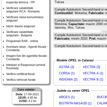
Tulcea
inspectie tehnica - ITP
Verificare valabilitate
Cumpăr Autoturism Second-hand si n
asigurare RCA - Romania
Combustibil
: Motorina;
Fabricatie:
m
Verificare clasa bonus/malus
Cumpăr Autoturism Second-hand si n
asigurari
Motorina;
Capacitate:
maxim 2000 c
Istoric daune asigurari
Ialomita, Ilfov, Tulcea
Verificare valabilitate
Cumpăr Autoturism Second-hand si n
asigurare - Bulgaria
Fabricatie:
minim 2010;
Pret:
maxim
Programari RAR - online
Cumpăr Autoturism Second-hand si n
Arondare strazi - Agentii fiscale -
2005;
Pret:
maxim 5000 EURO, in Braila
Constanta
Imagini live din agentiile fiscale -
Cumpăr Autoturism Second-hand si n
Constanta
Modele OPEL in Calarasi
Combustibil
: Motorina;
Fabricatie:
m
Cluj, Galati, Ialomita, Ilfov, Suceava,
Intrebari si Raspunsuri privind
ASTRA (3)
VECTRA (3)
Rovinieta
Cumpăr Autoturism Second-hand si n
CORSA (1)
VECTRA A (1)
Verifica certificat fiscal
Combustibil
: Motorina;
Capacitate:
1
CALARASI, CONSTANTA, GALATI, I
INSIGNIA (2)
VECTRA B (1)
Verifica vehicule furate
Cumpăr Autoturism Second-hand si n
Curs valutar:
Benzina, Motorina;
Capacitate:
maxim
Judete cu cereri OPEL
GALATI, IALOMITA, ILFOV, TULCEA
Data:
17-09-2021
ARGES (1)
BUCUR
1EUR:
4.95 lei
1USD:
4.2 lei
BISTRITA-NASAUD (1)
CALARA