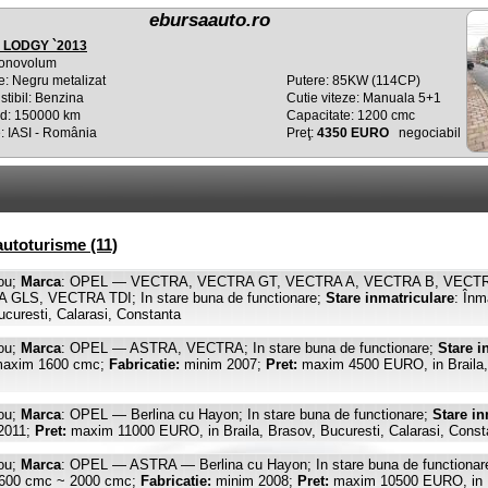
ebursaauto.ro
 LODGY `2013
onovolum
e: Negru metalizat
Putere: 85KW (114CP)
tibil: Benzina
Cutie viteze: Manuala 5+1
d: 150000 km
Capacitate: 1200 cmc
: IASI - România
Preţ:
4350 EURO
negociabil
utoturisme (11)
ou;
Marca
: OPEL — VECTRA, VECTRA GT, VECTRA A, VECTRA B, VECT
S, VECTRA TDI; In stare buna de functionare;
Stare inmatriculare
: Înm
curesti, Calarasi, Constanta
ou;
Marca
: OPEL — ASTRA, VECTRA; In stare buna de functionare;
Stare i
axim 1600 cmc;
Fabricatie:
minim 2007;
Pret:
maxim 4500 EURO, in Braila, B
ou;
Marca
: OPEL — Berlina cu Hayon; In stare buna de functionare;
Stare in
2011;
Pret:
maxim 11000 EURO, in Braila, Brasov, Bucuresti, Calarasi, Constan
ou;
Marca
: OPEL — ASTRA — Berlina cu Hayon; In stare buna de functionar
600 cmc ~ 2000 cmc;
Fabricatie:
minim 2008;
Pret:
maxim 10500 EURO, in Buc