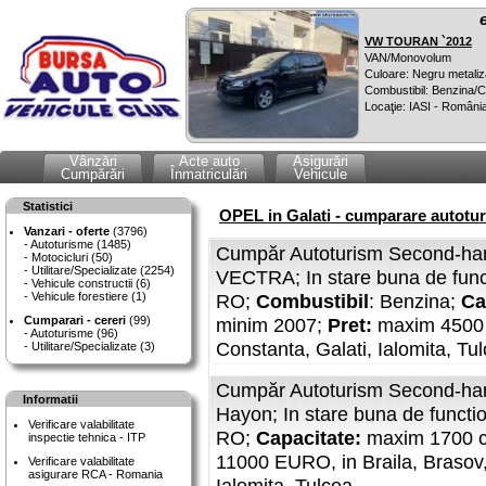
VW TOURAN `2012
VAN/Monovolum
Culoare: Negru metaliz
Combustibil: Benzina
Locaţie: IASI - Români
Vânzări
Acte auto
Asigurări
Cumpărări
Înmatriculări
Vehicule
Statistici
OPEL in Galati - cumparare autotur
Vanzari - oferte
(3796)
Autoturisme (1485)
Cumpăr Autoturism Second-han
Motocicluri (50)
Utilitare/Specializate (2254)
VECTRA; In stare buna de func
Vehicule constructii (6)
Vehicule forestiere (1)
RO;
Combustibil
: Benzina;
Ca
Cumparari - cereri
(99)
minim 2007;
Pret:
maxim 4500 E
Autoturisme (96)
Constanta, Galati, Ialomita, Tu
Utilitare/Specializate (3)
Cumpăr Autoturism Second-han
Informatii
Hayon; In stare buna de functi
Verificare valabilitate
RO;
Capacitate:
maxim 1700 
inspectie tehnica - ITP
11000 EURO, in Braila, Brasov, 
Verificare valabilitate
asigurare RCA - Romania
Ialomita, Tulcea