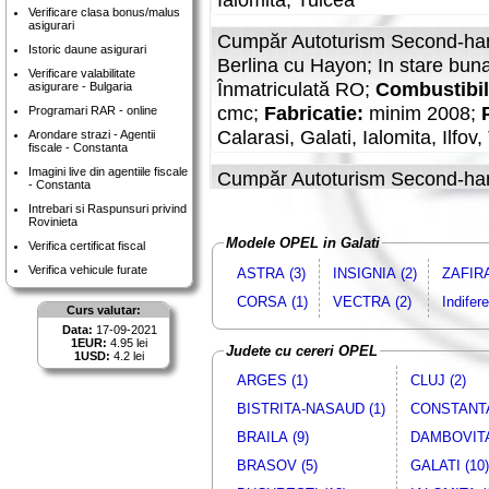
Verificare clasa bonus/malus
asigurari
Cumpăr Autoturism Second-han
Istoric daune asigurari
Berlina cu Hayon; In stare bun
Verificare valabilitate
Înmatriculată RO;
Combustibil
asigurare - Bulgaria
cmc;
Fabricatie:
minim 2008;
Programari RAR - online
Calarasi, Galati, Ialomita, Ilfov
Arondare strazi - Agentii
fiscale - Constanta
Imagini live din agentiile fiscale
Cumpăr Autoturism Second-han
- Constanta
Berlina; In stare buna de funct
Intrebari si Raspunsuri privind
Rovinieta
RO;
Combustibil
: Motorina;
Fa
Modele OPEL in Galati
Verifica certificat fiscal
EURO, in Braila, Calarasi, Cons
Verifica vehicule furate
ASTRA (3)
INSIGNIA (2)
ZAFIRA
Cumpăr Autoturism Second-han
CORSA (1)
VECTRA (2)
Indifer
Curs valutar:
stare buna de functionare;
Star
Data:
17-09-2021
Combustibil
: Motorina;
Capaci
1EUR:
4.95 lei
Judete cu cereri OPEL
1USD:
4.2 lei
2009;
Pret:
maxim 13000 EURO, 
ARGES (1)
CLUJ (2)
Caras-Severin, Galati, Ialomita,
BISTRITA-NASAUD (1)
CONSTANTA
Cumpăr Autoturism Second-han
BRAILA (9)
DAMBOVITA
stare buna de functionare;
Com
BRASOV (5)
GALATI (10)
2000 cmc;
Fabricatie:
minim 