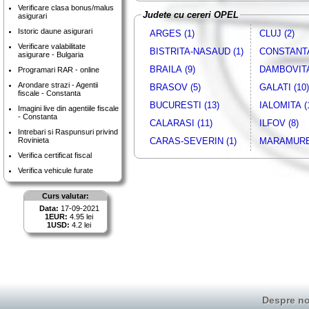
Verificare clasa bonus/malus
Judete cu cereri OPEL
asigurari
Istoric daune asigurari
ARGES (1)
CLUJ (2)
Verificare valabilitate
BISTRITA-NASAUD (1)
CONSTANTA
asigurare - Bulgaria
BRAILA (9)
DAMBOVITA
Programari RAR - online
Arondare strazi - Agentii
BRASOV (5)
GALATI (10)
fiscale - Constanta
BUCURESTI (13)
IALOMITA (
Imagini live din agentiile fiscale
- Constanta
CALARASI (11)
ILFOV (8)
Intrebari si Raspunsuri privind
Rovinieta
CARAS-SEVERIN (1)
MARAMURES
Verifica certificat fiscal
Verifica vehicule furate
Curs valutar:
Data:
17-09-2021
1EUR:
4.95 lei
1USD:
4.2 lei
Despre no