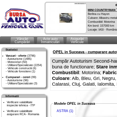
MINI COUNTRYMAN `
Berlina cu Hayon
Culoare: Albastru metal
Combustibil: Motorina
Km bord: 157000 km
Locaţie: IASI - Români
Vânzări
Acte auto
Asigurări
Cumpărări
Înmatriculări
Vehicule
Statistici
OPEL in Suceava - cumparare autot
Vanzari - oferte
(3796)
Autoturisme (1485)
Cumpăr Autoturism Second-han
Motocicluri (50)
Utilitare/Specializate (2254)
buna de functionare;
Stare inm
Vehicule constructii (6)
Vehicule forestiere (1)
Combustibil
: Motorina;
Fabric
Cumparari - cereri
(99)
Culoare
: Alb, Bleu, Gri, Negru
Autoturisme (96)
Calarasi, Cluj, Galati, Ialomita,
Utilitare/Specializate (3)
Informatii
Verificare valabilitate
Modele OPEL in Suceava
inspectie tehnica - ITP
ASTRA (1)
Verificare valabilitate
asigurare RCA - Romania