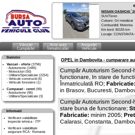
NISSAN QASHQAI `2
SUV/Teren
Culoare: Gri metalizat
Combustibil: Motorina
Km bord: 80155 km
Locaţie: CONSTANTA 
Vânzări
Acte auto
Asigurări
Cumpărări
Înmatriculări
Vehicule
Statistici
OPEL in Dambovita - cumparare aut
Vanzari - oferte
(3796)
Autoturisme (1485)
Cumpăr Autoturism Second-
Motocicluri (50)
Utilitare/Specializate (2254)
functionare, In stare de funct
Vehicule constructii (6)
Vehicule forestiere (1)
Înmatriculată RO;
Fabricatie
Cumparari - cereri
(99)
in Brasov, Bucuresti, Dambovi
Autoturisme (96)
Utilitare/Specializate (3)
Cumpăr Autoturism Second-h
stare buna de functionare;
St
Informatii
Fabricatie:
minim 2005;
Pret
Verificare valabilitate
Calarasi, Constanta, Dambovita
inspectie tehnica - ITP
Verificare valabilitate
asigurare RCA - Romania