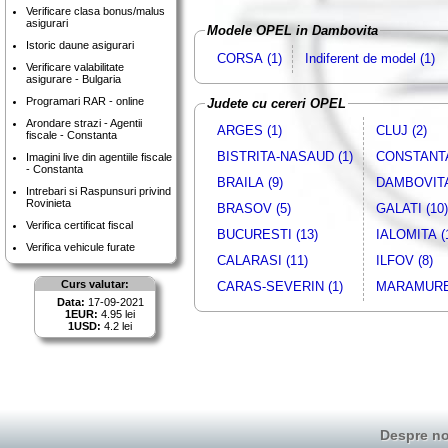
Verificare clasa bonus/malus
asigurari
Modele OPEL in Dambovita
Istoric daune asigurari
CORSA (1)
Indiferent de model (1)
Verificare valabilitate
asigurare - Bulgaria
Programari RAR - online
Judete cu cereri OPEL
Arondare strazi - Agentii
ARGES (1)
CLUJ (2)
fiscale - Constanta
BISTRITA-NASAUD (1)
CONSTANTA
Imagini live din agentiile fiscale
- Constanta
BRAILA (9)
DAMBOVITA
Intrebari si Raspunsuri privind
Rovinieta
BRASOV (5)
GALATI (10)
Verifica certificat fiscal
BUCURESTI (13)
IALOMITA (
Verifica vehicule furate
CALARASI (11)
ILFOV (8)
Curs valutar:
CARAS-SEVERIN (1)
MARAMURES
Data:
17-09-2021
1EUR:
4.95 lei
1USD:
4.2 lei
Despre no