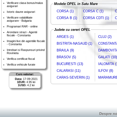
Verificare clasa bonus/malus
Modele OPEL in Satu Mare
asigurari
CORSA (1)
CORSA C (1)
C
Istoric daune asigurari
CORSA B (1)
CORSA CDTI (1)
C
Verificare valabilitate
asigurare - Bulgaria
Programari RAR - online
Judete cu cereri OPEL
Arondare strazi - Agentii
fiscale - Constanta
ARGES (1)
CLUJ (2)
Imagini live din agentiile fiscale
BISTRITA-NASAUD (1)
CONSTANTA
- Constanta
Intrebari si Raspunsuri privind
BRAILA (9)
DAMBOVITA
Rovinieta
BRASOV (5)
GALATI (10)
Verifica certificat fiscal
BUCURESTI (13)
IALOMITA (
Verifica vehicule furate
CALARASI (11)
ILFOV (8)
Curs valutar:
CARAS-SEVERIN (1)
MARAMURES
Data:
17-09-2021
1EUR:
4.95 lei
1USD:
4.2 lei
Despre no