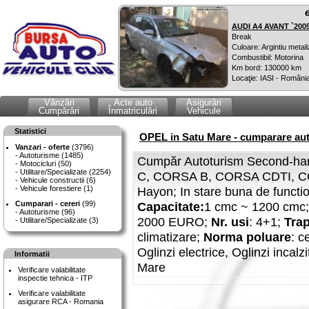
AUDI A4 AVANT `200
Break
Culoare: Argintiu metali
Combustibil: Motorina
Km bord: 130000 km
Locaţie: IASI - Români
Vânzări
Acte auto
Asigurări
Cumpărări
Înmatriculări
Vehicule
Statistici
OPEL in Satu Mare - cumparare aut
Vanzari - oferte
(3796)
Autoturisme (1485)
Cumpăr Autoturism Second-han
Motocicluri (50)
Utilitare/Specializate (2254)
C, CORSA B, CORSA CDTI, CO
Vehicule constructii (6)
Vehicule forestiere (1)
Hayon; In stare buna de functi
Cumparari - cereri
(99)
Capacitate:
1 cmc ~ 1200 cmc
Autoturisme (96)
2000 EURO;
Nr. usi
: 4+1;
Tra
Utilitare/Specializate (3)
climatizare;
Norma poluare
: c
Oglinzi electrice, Oglinzi incal
Informatii
Mare
Verificare valabilitate
inspectie tehnica - ITP
Verificare valabilitate
asigurare RCA - Romania