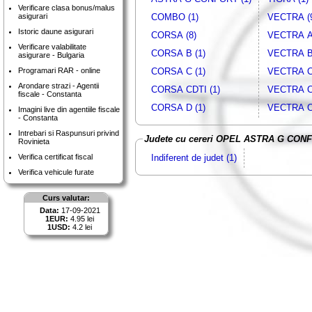
Verificare clasa bonus/malus
COMBO (1)
VECTRA (
asigurari
Istoric daune asigurari
CORSA (8)
VECTRA A 
Verificare valabilitate
CORSA B (1)
VECTRA B 
asigurare - Bulgaria
CORSA C (1)
VECTRA C 
Programari RAR - online
Arondare strazi - Agentii
CORSA CDTI (1)
VECTRA C
fiscale - Constanta
CORSA D (1)
VECTRA C
Imagini live din agentiile fiscale
- Constanta
Intrebari si Raspunsuri privind
Judete cu cereri OPEL ASTRA G CON
Rovinieta
Verifica certificat fiscal
Indiferent de judet (1)
Verifica vehicule furate
Curs valutar:
Data:
17-09-2021
1EUR:
4.95 lei
1USD:
4.2 lei