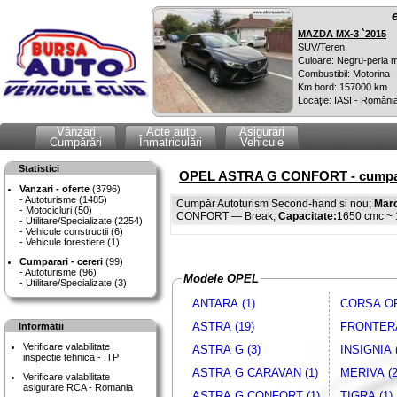
MAZDA MX-3 `2015
SUV/Teren
Culoare: Negru-perla m
Combustibil: Motorina
Km bord: 157000 km
Locaţie: IASI - Români
Vânzări
Acte auto
Asigurări
Cumpărări
Înmatriculări
Vehicule
Statistici
OPEL ASTRA G CONFORT - cumpara
Vanzari - oferte
(3796)
Autoturisme (1485)
Cumpăr Autoturism Second-hand si nou;
Mar
Motocicluri (50)
CONFORT — Break;
Capacitate:
1650 cmc ~
Utilitare/Specializate (2254)
Vehicule constructii (6)
Vehicule forestiere (1)
Cumparari - cereri
(99)
Autoturisme (96)
Modele OPEL
Utilitare/Specializate (3)
ANTARA (1)
CORSA OP
ASTRA (19)
FRONTERA
Informatii
Verificare valabilitate
ASTRA G (3)
INSIGNIA (
inspectie tehnica - ITP
ASTRA G CARAVAN (1)
MERIVA (2
Verificare valabilitate
asigurare RCA - Romania
ASTRA G CONFORT (1)
TIGRA (1)