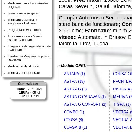
Verificare clasa bonus/malus
Caras-Severin, Galati, Ialomita,
asigurari
Istoric daune asigurari
Cumpăr Autoturism Second-han
Verificare valabilitate
stare buna de functionare;
Com
asigurare - Bulgaria
2000 cmc;
Fabricatie:
minim 
Programari RAR - online
viteze:
: Automata, in Brasov, B
Arondare strazi - Agentii
fiscale - Constanta
Ialomita, Ilfov, Tulcea
Imagini live din agentiile fiscale
- Constanta
Cumpăr Autoturism Second-han
Intrebari si Raspunsuri privind
Rovinieta
stare buna de functionare;
Com
Modele OPEL
Verifica certificat fiscal
2000 cmc;
Fabricatie:
minim 
Verifica vehicule furate
viteze:
: Automata;
Climatizare
ANTARA (1)
CORSA OP
poluare
: cel putin Euro5,
Dotăr
ASTRA (19)
FRONTERA
Curs valutar:
ASTRA G (3)
INSIGNIA (
Data:
17-09-2021
1EUR:
4.95 lei
1USD:
4.2 lei
ASTRA G CARAVAN (1)
MERIVA (2
ASTRA G CONFORT (1)
TIGRA (1)
COMBO (1)
VECTRA (
CORSA (8)
VECTRA A 
CORSA B (1)
VECTRA B 