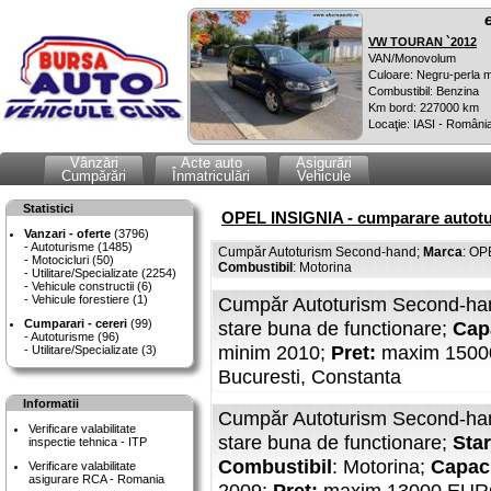
VW TOURAN `2012
VAN/Monovolum
Culoare: Negru-perla m
Combustibil: Benzina
Km bord: 227000 km
Locaţie: IASI - Români
Vânzări
Acte auto
Asigurări
Cumpărări
Înmatriculări
Vehicule
Statistici
OPEL INSIGNIA - cumparare autotu
Vanzari - oferte
(3796)
Autoturisme (1485)
Cumpăr Autoturism Second-hand;
Marca
: OP
Motocicluri (50)
Combustibil
: Motorina
Utilitare/Specializate (2254)
Vehicule constructii (6)
Vehicule forestiere (1)
Cumpăr Autoturism Second-han
Cumparari - cereri
(99)
stare buna de functionare;
Cap
Autoturisme (96)
minim 2010;
Pret:
maxim 150
Utilitare/Specializate (3)
Bucuresti, Constanta
Informatii
Cumpăr Autoturism Second-han
Verificare valabilitate
stare buna de functionare;
Star
inspectie tehnica - ITP
Combustibil
: Motorina;
Capaci
Verificare valabilitate
asigurare RCA - Romania
2009;
Pret:
maxim 13000 EURO, 