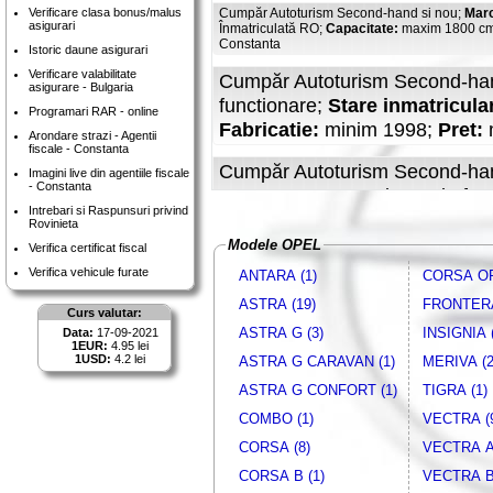
Verificare clasa bonus/malus
Cumpăr Autoturism Second-hand si nou;
Mar
asigurari
Înmatriculată RO;
Capacitate:
maxim 1800 c
Constanta
Istoric daune asigurari
Verificare valabilitate
Cumpăr Autoturism Second-han
asigurare - Bulgaria
functionare;
Stare inmatricula
Programari RAR - online
Fabricatie:
minim 1998;
Pret:
m
Arondare strazi - Agentii
fiscale - Constanta
Cumpăr Autoturism Second-han
Imagini live din agentiile fiscale
- Constanta
cu Hayon; In stare buna de fun
Intrebari si Raspunsuri privind
RO;
Combustibil
: Motorina;
Ca
Rovinieta
Fabricatie:
minim 2006;
Pret:
Modele OPEL
Verifica certificat fiscal
BUCURESTI, CALARASI, CONS
Verifica vehicule furate
ANTARA (1)
CORSA OP
TULCEA
ASTRA (19)
FRONTERA
Curs valutar:
Cumpăr Autoturism Second-hand si nou;
Mar
ASTRA G (3)
INSIGNIA (
Data:
17-09-2021
Înmatriculată RO;
Fabricatie:
minim 2007;
Pre
1EUR:
4.95 lei
1USD:
4.2 lei
ASTRA G CARAVAN (1)
MERIVA (2
Cumpăr Autoturism Second-han
ASTRA G CONFORT (1)
TIGRA (1)
functionare;
Stare inmatricula
COMBO (1)
VECTRA (
maxim 1840 cmc;
Fabricatie:
CORSA (8)
VECTRA A 
viteze:
: Manuala, in CONSTA
CORSA B (1)
VECTRA B 