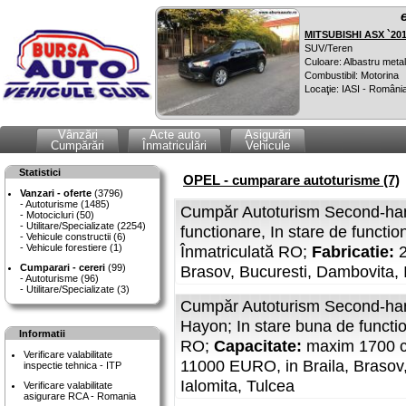
MITSUBISHI ASX `20
SUV/Teren
Culoare: Albastru metal
Combustibil: Motorina
Locaţie: IASI - Români
Vânzări
Acte auto
Asigurări
Cumpărări
Înmatriculări
Vehicule
Statistici
OPEL - cumparare autoturisme (7)
Vanzari - oferte
(3796)
Autoturisme (1485)
Cumpăr Autoturism Second-ha
Motocicluri (50)
Utilitare/Specializate (2254)
functionare, In stare de functio
Vehicule constructii (6)
Vehicule forestiere (1)
Înmatriculată RO;
Fabricatie:
Cumparari - cereri
(99)
Brasov, Bucuresti, Dambovita, 
Autoturisme (96)
Utilitare/Specializate (3)
Cumpăr Autoturism Second-han
Hayon; In stare buna de functi
Informatii
RO;
Capacitate:
maxim 1700 
Verificare valabilitate
11000 EURO, in Braila, Brasov, 
inspectie tehnica - ITP
Ialomita, Tulcea
Verificare valabilitate
asigurare RCA - Romania