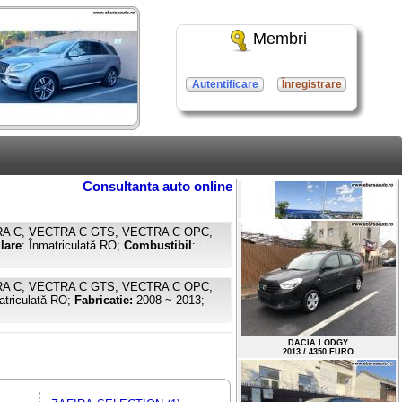
Membri
Autentificare
Înregistrare
Consultanta auto online
RA C, VECTRA C GTS, VECTRA C OPC,
lare
: Înmatriculată RO;
Combustibil
:
RA C, VECTRA C GTS, VECTRA C OPC,
atriculată RO;
Fabricatie:
2008 ~ 2013;
NISSAN QASHQAI
2018 / 17000 EURO
DACIA LODGY
2013 / 4350 EURO