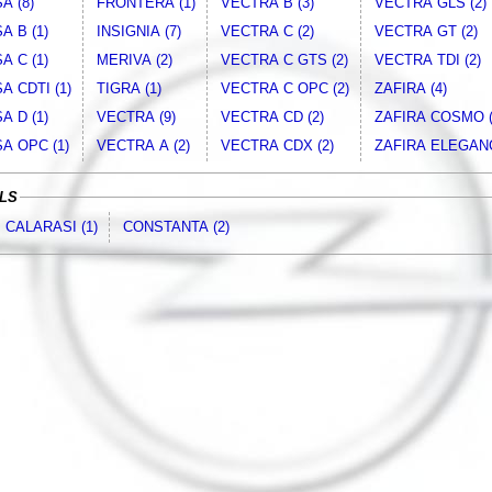
A (8)
FRONTERA (1)
VECTRA B (3)
VECTRA GLS (2)
A B (1)
INSIGNIA (7)
VECTRA C (2)
VECTRA GT (2)
A C (1)
MERIVA (2)
VECTRA C GTS (2)
VECTRA TDI (2)
A CDTI (1)
TIGRA (1)
VECTRA C OPC (2)
ZAFIRA (4)
A D (1)
VECTRA (9)
VECTRA CD (2)
ZAFIRA COSMO (
A OPC (1)
VECTRA A (2)
VECTRA CDX (2)
ZAFIRA ELEGANC
GLS
CALARASI (1)
CONSTANTA (2)