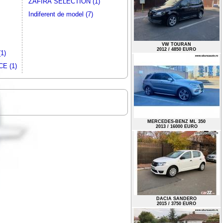
ZAFIRA SELECTION (1)
Indiferent de model (7)
1)
E (1)
VW TOURAN
2012 / 4850 EURO
MERCEDES-BENZ ML 350
2013 / 16000 EURO