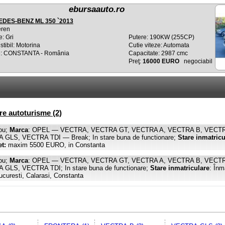
ebursaauto.ro
DES-BENZ ML 350 `2013
eren
: Gri
Putere: 190KW (255CP)
tibil: Motorina
Cutie viteze: Automata
e: CONSTANTA - România
Capacitate: 2987 cmc
Preţ:
16000 EURO
negociabil
 autoturisme (2)
ou;
Marca
: OPEL — VECTRA, VECTRA GT, VECTRA A, VECTRA B, VECT
S, VECTRA TDI — Break; In stare buna de functionare;
Stare inmatricu
et:
maxim 5500 EURO, in Constanta
ou;
Marca
: OPEL — VECTRA, VECTRA GT, VECTRA A, VECTRA B, VECT
S, VECTRA TDI; In stare buna de functionare;
Stare inmatriculare
: Înm
curesti, Calarasi, Constanta