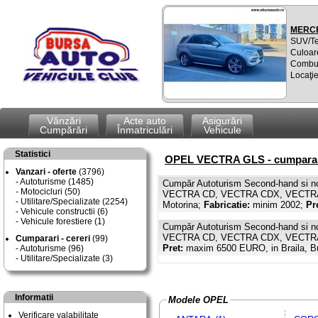
MERCE
SUV/T
Culoare
Combus
Locaţi
Vânzări
Acte auto
Asigurări
Cumpărări
Înmatriculări
Vehicule
Statistici
OPEL VECTRA GLS - cumparare
Vanzari - oferte
(3796)
Autoturisme (1485)
Cumpăr Autoturism Second-hand si n
Motocicluri (50)
VECTRA CD, VECTRA CDX, VECTRA GL
Utilitare/Specializate (2254)
Motorina;
Fabricatie:
minim 2002;
Pr
Vehicule constructii (6)
Vehicule forestiere (1)
Cumpăr Autoturism Second-hand si n
VECTRA CD, VECTRA CDX, VECTRA GL
Cumparari - cereri
(99)
Pret:
maxim 6500 EURO, in Braila, Bu
Autoturisme (96)
Utilitare/Specializate (3)
Informatii
Modele OPEL
Verificare valabilitate