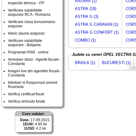
ANTARA (1)
CORS
inspectie tehnica - ITP
ASTRA (19)
CORS
Verificare valabilitate
asigurare RCA - Romania
ASTRA G (3)
CORS
Verificare clasa bonus/malus
ASTRA G CARAVAN (1)
CORS
asigurari
ASTRA G CONFORT (1)
CORS
Istoric daune asigurari
COMBO (1)
CORS
Verificare valabilitate
asigurare - Bulgaria
Programari RAR - online
Judete cu cereri OPEL VECTRA 
Arondare strazi - Agentii fiscale -
BRAILA (1)
BUCURESTI (1)
Constanta
Imagini live din agentiile fiscale -
Constanta
Intrebari si Raspunsuri privind
Rovinieta
Verifica certificat fiscal
Verifica vehicule furate
Curs valutar:
Data:
17-09-2021
1EUR:
4.95 lei
1USD:
4.2 lei