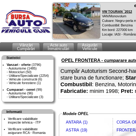
VW TOURAN `2012
VAN/Monovolum
Culoare: Negru-perla m
Combustibil: Benzina
Km bord: 227000 km
Locaţie: IASI - Români
Vânzări
Acte auto
Asigurări
Cumpărări
Înmatriculări
Vehicule
Statistici
OPEL FRONTERA - cumparare auto
Vanzari - oferte
(3796)
Autoturisme (1485)
Cumpăr Autoturism Second-han
Motocicluri (50)
Utilitare/Specializate (2254)
stare buna de functionare;
Star
Vehicule constructii (6)
Vehicule forestiere (1)
Combustibil
: Benzina, Motori
Cumparari - cereri
(99)
Fabricatie:
minim 1998;
Pret:
Autoturisme (96)
Utilitare/Specializate (3)
Informatii
Modele OPEL
Verificare valabilitate
ANTARA (1)
CORSA OP
inspectie tehnica - ITP
Verificare valabilitate
ASTRA (19)
FRONTERA
asigurare RCA - Romania