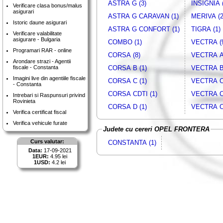
ASTRA G (3)
INSIGNIA (
Verificare clasa bonus/malus
asigurari
ASTRA G CARAVAN (1)
MERIVA (2
Istoric daune asigurari
ASTRA G CONFORT (1)
TIGRA (1)
Verificare valabilitate
asigurare - Bulgaria
COMBO (1)
VECTRA (
Programari RAR - online
CORSA (8)
VECTRA A 
Arondare strazi - Agentii
CORSA B (1)
VECTRA B 
fiscale - Constanta
Imagini live din agentiile fiscale
CORSA C (1)
VECTRA C 
- Constanta
CORSA CDTI (1)
VECTRA C
Intrebari si Raspunsuri privind
Rovinieta
CORSA D (1)
VECTRA C
Verifica certificat fiscal
Verifica vehicule furate
Judete cu cereri OPEL FRONTERA
Curs valutar:
CONSTANTA (1)
Data:
17-09-2021
1EUR:
4.95 lei
1USD:
4.2 lei