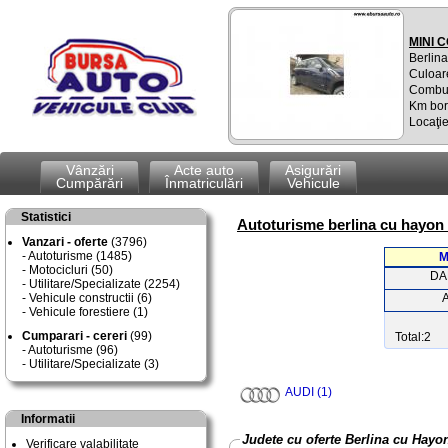
MINI 
Berlin
Culoare
Combus
Km bor
Locaţie
Vânzări
Acte auto
Asigurări
Cumpărări
Înmatriculări
Vehicule
Statistici
Autoturisme berlina cu hayon i
Vanzari - oferte
(3796)
Autoturisme (1485)
M
Motocicluri (50)
DA
Utilitare/Specializate (2254)
Vehicule constructii (6)
Vehicule forestiere (1)
Cumparari - cereri
(99)
Total:2
Autoturisme (96)
Utilitare/Specializate (3)
AUDI (1)
Informatii
Judete cu oferte Berlina cu Hayo
Verificare valabilitate