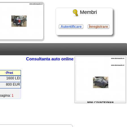
Membri
Autentificare
Înregistrare
Consultanta auto online
↑Pret
1600 LEI
800 EUR
pagina:
1
MINI COUNTRYMAN
2012 / 2200 EURO
MINI COUNTRYMAN
2012 / 2200 EURO