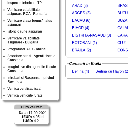
inspectie tehnica - ITP
ARAD (3)
BRASO
Verificare valabilitate
ARGES (3)
BUCUR
asigurare RCA - Romania
BACAU (6)
BUZAU
Verificare clasa bonus/malus
asigurari
BIHOR (4)
CALAR
Istoric daune asigurari
BISTRITA-NASAUD (3)
CARAS
Verificare valabilitate
asigurare - Bulgaria
BOTOSANI (1)
CLUJ 
Programari RAR - online
BRAILA (2)
CONST
Arondare strazi - Agentii fiscale -
Constanta
Caroserii in Braila
Imagini live din agentiile fiscale -
Constanta
Berlina (4)
Berlina cu Hayon (2
Intrebari si Raspunsuri privind
Rovinieta
Verifica certificat fiscal
Verifica vehicule furate
Curs valutar:
Data:
17-09-2021
1EUR:
4.95 lei
1USD:
4.2 lei