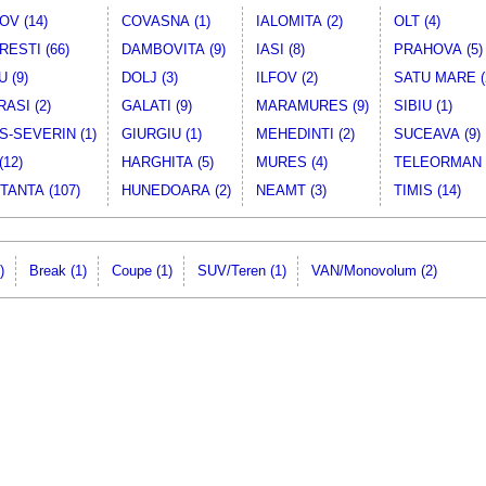
V (14)
COVASNA (1)
IALOMITA (2)
OLT (4)
ESTI (66)
DAMBOVITA (9)
IASI (8)
PRAHOVA (5)
 (9)
DOLJ (3)
ILFOV (2)
SATU MARE (
ASI (2)
GALATI (9)
MARAMURES (9)
SIBIU (1)
-SEVERIN (1)
GIURGIU (1)
MEHEDINTI (2)
SUCEAVA (9)
(12)
HARGHITA (5)
MURES (4)
TELEORMAN (
ANTA (107)
HUNEDOARA (2)
NEAMT (3)
TIMIS (14)
)
Break (1)
Coupe (1)
SUV/Teren (1)
VAN/Monovolum (2)