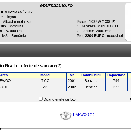
ebursaauto.ro
COUNTRYMAN `2012
a cu Hayon
: Albastru metalizat
Putere: 103KW (138CP)
tibil: Motorina
Cutie viteze: Manuala 6+1
d: 157000 km
Capacitate: 2000 cmc
: IASI - România
Preţ:
2200 EURO
negociabil
n Braila - oferte de vanzare
(2)
arca
Model
An
Combustibil
Capacitate
EWOO
TICO
2001
Benzina
796
AUDI
A3
2002
Benzina
1595
Doar ofertele cu foto
DAEWOO (1)
n