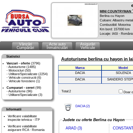
MINI COUNTRYMAN `
Berlina cu Hayon
Culoare: Albastru metal
Combustibil: Motorina
Km bord: 157000 km
Locaţie: IASI - Români
Vânzări
Acte auto
Asigurări
Cumpărări
Înmatriculări
Vehicule
Statistici
Autoturisme berlina cu hayon in Ia
Vanzari - oferte
(3796)
Autoturisme (1485)
Marca
Model
Motocicluri (50)
DACIA
SOLENZA
Utilitare/Specializate (2254)
Vehicule constructii (6)
DACIA
SANDERO STEP
Vehicule forestiere (1)
Cumparari - cereri
(99)
Autoturisme (96)
Total:2
Doar o
Utilitare/Specializate (3)
DACIA (2)
Informatii
Verificare valabilitate
Judete cu oferte Berlina cu Hayon
inspectie tehnica - ITP
Verificare valabilitate
ARAD (3)
CONSTANTA
asigurare RCA - Romania