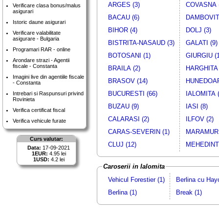
ARGES (3)
COVASNA (
Verificare clasa bonus/malus
asigurari
BACAU (6)
DAMBOVITA
Istoric daune asigurari
BIHOR (4)
DOLJ (3)
Verificare valabilitate
asigurare - Bulgaria
BISTRITA-NASAUD (3)
GALATI (9)
Programari RAR - online
BOTOSANI (1)
GIURGIU (1
Arondare strazi - Agentii
fiscale - Constanta
BRAILA (2)
HARGHITA 
Imagini live din agentiile fiscale
BRASOV (14)
HUNEDOAR
- Constanta
BUCURESTI (66)
IALOMITA (
Intrebari si Raspunsuri privind
Rovinieta
BUZAU (9)
IASI (8)
Verifica certificat fiscal
CALARASI (2)
ILFOV (2)
Verifica vehicule furate
CARAS-SEVERIN (1)
MARAMURE
Curs valutar:
CLUJ (12)
MEHEDINTI
Data:
17-09-2021
1EUR:
4.95 lei
1USD:
4.2 lei
Caroserii in Ialomita
Vehicul Forestier (1)
Berlina cu Hay
Berlina (1)
Break (1)