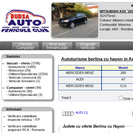
MITSUBISHI ASX `20
SUV/Teren
Culoare: Albastru metal
Combustibil: Motorina
Locaţie: IASI - Români
Vânzări
Acte auto
Asigurări
Cumpărări
Înmatriculări
Vehicule
Statistici
Autoturisme berlina cu hayon in Ar
Vanzari - oferte
(3796)
Autoturisme (1485)
Marca
Model
Motocicluri (50)
MERCEDES-BENZ
200
Utilitare/Specializate (2254)
Vehicule constructii (6)
AUDI
A7
Vehicule forestiere (1)
MERCEDES-BENZ
CLS
Cumparari - cereri
(99)
Autoturisme (96)
Utilitare/Specializate (3)
Total:3
Doar o
Informatii
AUDI (1)
Verificare valabilitate
inspectie tehnica - ITP
Judete cu oferte Berlina cu Hayon
Verificare valabilitate
asigurare RCA - Romania