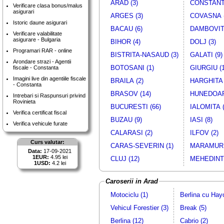
ARAD (3)
CONSTANTA
Verificare clasa bonus/malus
asigurari
ARGES (3)
COVASNA (
Istoric daune asigurari
BACAU (6)
DAMBOVITA
Verificare valabilitate
asigurare - Bulgaria
BIHOR (4)
DOLJ (3)
Programari RAR - online
BISTRITA-NASAUD (3)
GALATI (9)
Arondare strazi - Agentii
BOTOSANI (1)
GIURGIU (1
fiscale - Constanta
Imagini live din agentiile fiscale
BRAILA (2)
HARGHITA 
- Constanta
BRASOV (14)
HUNEDOAR
Intrebari si Raspunsuri privind
Rovinieta
BUCURESTI (66)
IALOMITA (
Verifica certificat fiscal
BUZAU (9)
IASI (8)
Verifica vehicule furate
CALARASI (2)
ILFOV (2)
Curs valutar:
CARAS-SEVERIN (1)
MARAMURE
Data:
17-09-2021
1EUR:
4.95 lei
CLUJ (12)
MEHEDINTI
1USD:
4.2 lei
Caroserii in Arad
Motociclu (1)
Berlina cu Hay
Vehicul Forestier (3)
Break (5)
Berlina (12)
Cabrio (2)