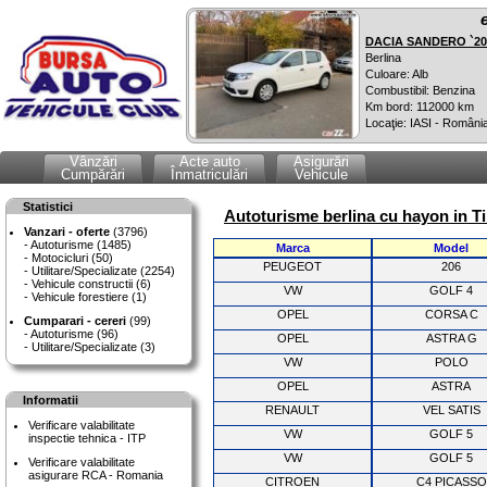
DACIA SANDERO `20
Berlina
Culoare: Alb
Combustibil: Benzina
Km bord: 112000 km
Locaţie: IASI - Români
Vânzări
Acte auto
Asigurări
Cumpărări
Înmatriculări
Vehicule
Statistici
Autoturisme berlina cu hayon in Ti
Vanzari - oferte
(3796)
Autoturisme (1485)
Marca
Model
Motocicluri (50)
PEUGEOT
206
Utilitare/Specializate (2254)
Vehicule constructii (6)
VW
GOLF 4
Vehicule forestiere (1)
OPEL
CORSA C
Cumparari - cereri
(99)
Autoturisme (96)
OPEL
ASTRA G
Utilitare/Specializate (3)
VW
POLO
OPEL
ASTRA
Informatii
RENAULT
VEL SATIS
Verificare valabilitate
VW
GOLF 5
inspectie tehnica - ITP
VW
GOLF 5
Verificare valabilitate
asigurare RCA - Romania
CITROEN
C4 PICASSO