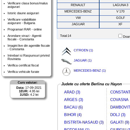
Verificare clasa bonus/malus
RENAULT
LAGUNA 3
asigurari
MERCEDES-BENZ
V 170
Istoric daune asigurari
VW
GOLF
Verificare valabilitate
asigurare - Bulgaria
JAGUAR
XF
Programari RAR - online
Arondare strazi - Agentii
Total:14
Doar 
fiscale - Constanta
Imagini live din agentiile fiscale
- Constanta
CITROEN (1)
Intrebari si Raspunsuri privind
Rovinieta
JAGUAR (1)
Verifica certificat fiscal
MERCEDES-BENZ (1)
Verifica vehicule furate
Curs valutar:
Judete cu oferte Berlina cu Hayon
Data:
17-09-2021
1EUR:
4.95 lei
ARAD (3)
CONSTANTA
1USD:
4.2 lei
ARGES (3)
COVASNA (
BACAU (6)
DAMBOVITA
BIHOR (4)
DOLJ (3)
BISTRITA-NASAUD (3)
GALATI (9)
BOTOSANI (1)
GIURGIU (1