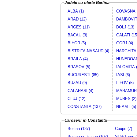
Judete cu oferte Berlina
DACIA
LOGAN
PEUGEOT
407
ALBA (1)
COVASNA (
PEUGEOT
407
ARAD (12)
DAMBOVITA
VW
POLO
ARGES (11)
DOLJ (13)
VW
PASSAT
BACAU (3)
GALATI (15
DACIA
LOGAN
BIHOR (5)
GORJ (4)
SEAT
IBIZA
RENAULT
CLIO SYMBO
BISTRITA-NASAUD (4)
HARGHITA 
FIAT
ALBEA
BRAILA (4)
HUNEDOAR
DACIA
LOGAN 1.6MP
BRASOV (5)
IALOMITA (
CHEVROLET
LACETTI
BUCURESTI (85)
IASI (6)
DAEWOO
NUBIRA 2
BUZAU (9)
ILFOV (5)
VW
PASSAT TDI
CALARASI (4)
MARAMURE
BMW
520
OPEL
ASTRA
CLUJ (12)
MURES (2)
MERCEDES-BENZ
C
CONSTANTA (137)
NEAMT (5)
FORD
MONDEO
BMW
318
Caroserii in Constanta
DACIA
LOGAN
Berlina (137)
Coupe (7)
DACIA
LOGAN
Berlina cu Hayon (107)
SUV/Teren (