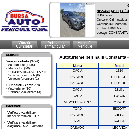
NISSAN QASHQAI `2
SUV/Teren
Culoare: Gri metalizat
Combustibil: Motorina
Km bord: 80155 km
Locaţie: CONSTANTA 
Vânzări
Acte auto
Asigurări
Cumpărări
Înmatriculări
Vehicule
Statistici
Autoturisme berlina in Constanta -
Vanzari - oferte
(3796)
Autoturisme (1485)
Marca
Model
Motocicluri (50)
DACIA
1310
Utilitare/Specializate (2254)
Vehicule constructii (6)
DAEWOO
CIELO GLE
Vehicule forestiere (1)
DAEWOO
CIELO GLE
Cumparari - cereri
(99)
Autoturisme (96)
DACIA
1310 L
Utilitare/Specializate (3)
DACIA
LOGAN
MERCEDES-BENZ
C 220 D
Informatii
FORD
ESCORT
Verificare valabilitate
DAEWOO
CIELO
inspectie tehnica - ITP
FIAT
PANDA
Verificare valabilitate
asigurare RCA - Romania
DAEWOO
LEGANZA