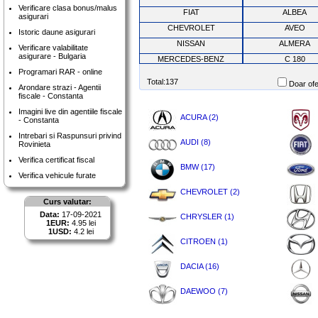
Verificare clasa bonus/malus
FIAT
ALBEA
asigurari
CHEVROLET
AVEO
Istoric daune asigurari
NISSAN
ALMERA
Verificare valabilitate
asigurare - Bulgaria
MERCEDES-BENZ
C 180
Programari RAR - online
DACIA
LOGAN
Total:137
Doar ofe
Arondare strazi - Agentii
DAEWOO
CIELO EXECUT
fiscale - Constanta
RENAULT
LAGUNA
Imagini live din agentiile fiscale
ACURA (2)
- Constanta
VW
PASSAT
Intrebari si Raspunsuri privind
ACURA
INTEGRA
AUDI (8)
Rovinieta
HONDA
ACCORD
Verifica certificat fiscal
BMW (17)
FORD
MONDEO
Verifica vehicule furate
DACIA
LOGAN
CHEVROLET (2)
OPEL
ASTRA
Curs valutar:
Data:
17-09-2021
DACIA
LOGAN LAURE
CHRYSLER (1)
1EUR:
4.95 lei
OPEL
ASTRA
1USD:
4.2 lei
CITROEN (1)
DACIA
LOGAN
RENAULT
MEGANE
DACIA (16)
CITROEN
C5
DAEWOO (7)
ACURA
INTEGRA
HYUNDAI
ACCENT